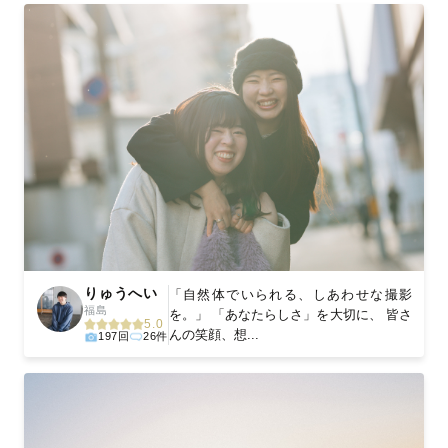
りゅうへい
「自然体でいられる、しあわせな撮影
福島
を。」 「あなたらしさ」を大切に、 皆さ
5.0
んの笑顔、想...
197回
26件