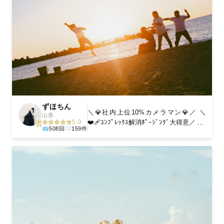
ずほちん
＼💎社内上位10%カメラマン💎／ ＼
山形
❤️‍🩹ｺﾝﾌﾟﾚｯｸｽ解消ﾎﾟｰｼﾞﾝｸﾞ大得意／ ...
5.0
508回
159件