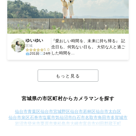
ゆいゆい
『愛おしい時間を、未来に持ち帰る』 記
宮城
念日も、何気ない日も。 大切な人と過ご
5.0
した時間を...
201回
24件
もっと見る
宮城県の市区町村からカメラマンを探す
仙台市青葉区
仙台市宮城野区
仙台市若林区
仙台市太白区
仙台市泉区
石巻市
塩竈市
気仙沼市
白石市
名取市
角田市
多賀城市
岩沼市
登米市
栗原市
東松島市
大崎市
富谷市
刈田郡蔵王町
刈田郡七ヶ宿町
柴田郡大河原町
柴田郡村田町
柴田郡柴田町
柴田郡川崎町
伊具郡丸森町
亘理郡亘理町
亘理郡山元町