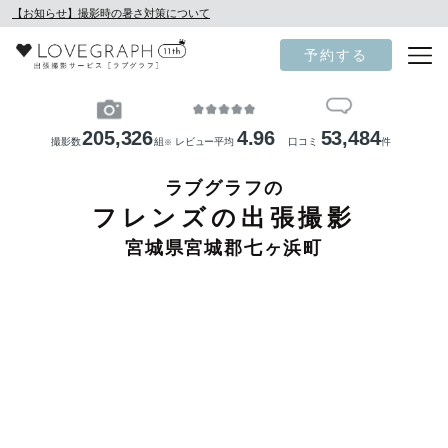
【お知らせ】撮影時の暑さ対策について
予約する
205,326
4.96
53,484
撮影数
組
レビュー平均
口コミ
件
※
ラブグラフの
フレンズの出張撮影
宮城県宮城郡七ヶ浜町