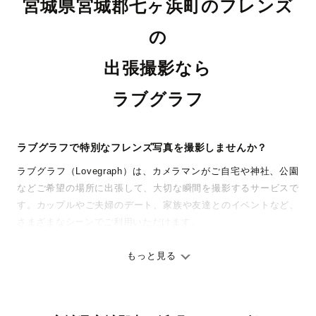
宮城県宮城郡七ヶ浜町のフレンズ
の
出張撮影なら
ラブグラフ
ラブグラフで特別なフレンズ写真を撮影しませんか？
ラブグラフ（Lovegraph）は、カメラマンがご自宅や神社、公園
などご希望の場所に出張して、大切な瞬間を撮影するサービスで
す。カップルやご夫婦のデート、家族や友達とのイベントなど、
さまざまなシーンでご利用いただけます。
七五三やお宮参りといったお子さまの記念行事も、自然な表情や
ありのままの空気感を大切に、何十年経っても見返したくなるよ
もっと見る
うな写真に仕上げます。
全国一律の安心料金でプロ品質をお届け