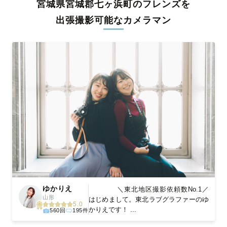
宮城県宮城郡七ヶ浜町のフレンズを
料金は全国どこでも一律。わかりやすく安心の価格設定です。オ
リジナルの研修と厳正な審査に合格し、撮影技術やホスピタリテ
出張撮影可能なカメラマン
ィを身につけたプロのカメラマンが全国47都道府県に在籍してい
ます。創業10年のノウハウを活かし、思い出に残る素敵な撮影体
験をお届けします。
丁寧なレタッチで思い出を美しく仕上げます
撮影後は、独自の編集技術で写真の明るさや色合いを丁寧に調
整。自然な雰囲気を残しつつも、おしゃれで洗練された仕上がり
に。きっと「こんな写真を撮ってほしかった！」と思える一枚に
出会えます。まずは、ラブグラフの
撮影事例
をご覧ください。
ゆかりえ
＼東北地区撮影依頼数No.1／
山形
はじめまして。東北ラブグラファーのゆ
5.0
かりえです！ ...
560回
195件