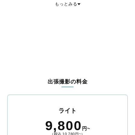
もっとみる
宮城郡松島町
宮城郡利府町
黒川郡大和町
黒川郡大郷町
黒川郡大衡村
加美郡色麻町
加美郡加美町
遠田郡涌谷町
遠田郡美里町
牡鹿郡女川町
本吉郡南三陸町
出張撮影の料金
ライト
9,800
円~
（税込 10,780円~）