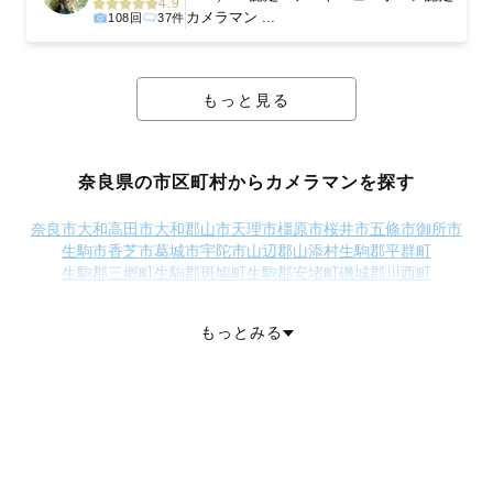
4.9
カメラマン ...
108回
37件
もっと見る
奈良県の市区町村からカメラマンを探す
奈良市
大和高田市
大和郡山市
天理市
橿原市
桜井市
五條市
御所市
生駒市
香芝市
葛城市
宇陀市
山辺郡山添村
生駒郡平群町
生駒郡三郷町
生駒郡斑鳩町
生駒郡安堵町
磯城郡川西町
磯城郡三宅町
磯城郡田原本町
宇陀郡曽爾村
高市郡高取町
高市郡明日香村
北葛城郡上牧町
北葛城郡王寺町
北葛城郡広陵町
もっとみる
北葛城郡河合町
吉野郡吉野町
吉野郡大淀町
吉野郡下市町
吉野郡黒滝村
吉野郡天川村
吉野郡野迫川村
吉野郡十津川村
吉野郡下北山村
吉野郡上北山村
吉野郡川上村
吉野郡東吉野村