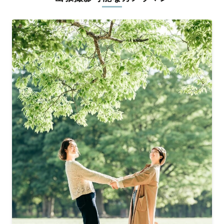
ィを身につけたプロのカメラマンが全国47都道府県に在籍してい
ます。創業10年のノウハウを活かし、思い出に残る素敵な撮影体
験をお届けします。
丁寧なレタッチで思い出を美しく仕上げます
撮影後は、独自の編集技術で写真の明るさや色合いを丁寧に調
整。自然な雰囲気を残しつつも、おしゃれで洗練された仕上がり
に。きっと「こんな写真を撮ってほしかった！」と思える一枚に
出会えます。まずは、ラブグラフの
撮影事例
をご覧ください。