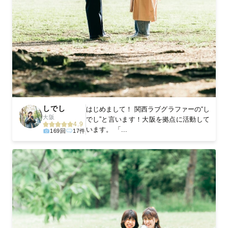
しでし
はじめまして！ 関西ラブグラファーの“し
大阪
でし”と言います！大阪を拠点に活動して
4.9
います。 「...
169回
17件