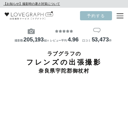
【お知らせ】撮影時の暑さ対策について
予約する
205,193
4.96
53,473
撮影数
組
レビュー平均
口コミ
件
※
ラブグラフの
フレンズの出張撮影
奈良県宇陀郡御杖村