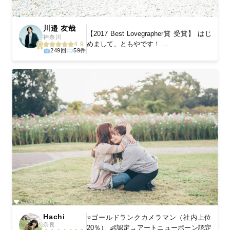
川邉 友哉
【2017 Best Lovegrapher賞 受賞】 はじ
神奈川
めまして、ともやです！ ...
4.9
249回
59件
Hachi
⭐️ゴールドランクカメラマン（社内上位
奈良
20％） 👶認定→アートニューボーン認定