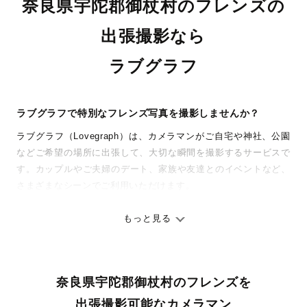
奈良県宇陀郡御杖村のフレンズの
出張撮影なら
ラブグラフ
ラブグラフで特別なフレンズ写真を撮影しませんか？
ラブグラフ（Lovegraph）は、カメラマンがご自宅や神社、公園
などご希望の場所に出張して、大切な瞬間を撮影するサービスで
す。カップルやご夫婦のデート、家族や友達とのイベントなど、
さまざまなシーンでご利用いただけます。
七五三やお宮参りといったお子さまの記念行事も、自然な表情や
ありのままの空気感を大切に、何十年経っても見返したくなるよ
もっと見る
うな写真に仕上げます。
全国一律の安心料金でプロ品質をお届け
奈良県宇陀郡御杖村のフレンズを
料金は全国どこでも一律。わかりやすく安心の価格設定です。オ
リジナルの研修と厳正な審査に合格し、撮影技術やホスピタリテ
出張撮影可能なカメラマン