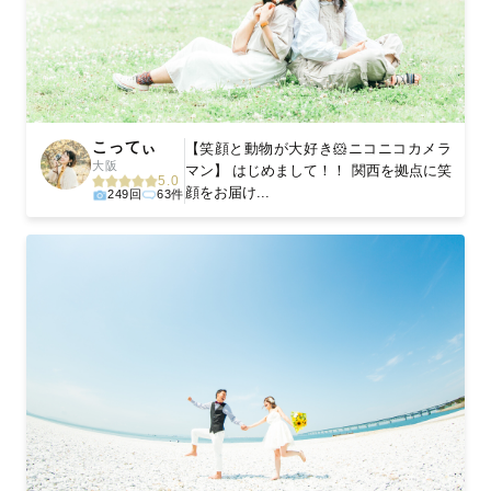
こってぃ
【笑顔と動物が大好き🐹ニコニコカメラ
大阪
マン】 はじめまして！！ 関西を拠点に笑
5.0
顔をお届け...
249回
63件