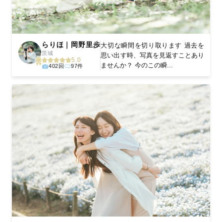
らりほ｜岡野里歩
大切な瞬間を切り取ります 過去を
茨城
思い出す時、写真を見返すことあり
5.0
ませんか？ 今のこの瞬...
402回
97件