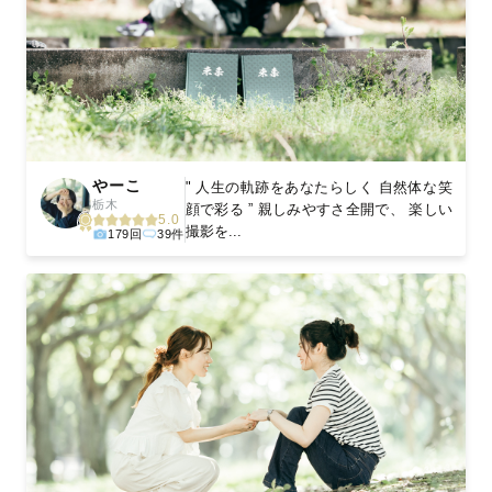
やーこ
" 人生の軌跡をあなたらしく 自然体な笑
栃木
顔で彩る ” 親しみやすさ全開で、 楽しい
5.0
撮影を...
179回
39件