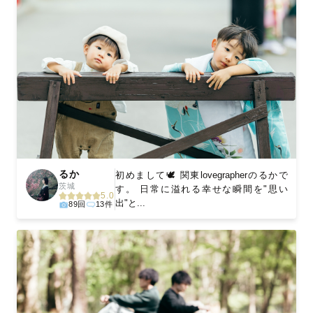
るか
初めまして🕊 関東lovegrapherのるかで
茨城
す。 日常に溢れる幸せな瞬間を"思い
5.0
出"と...
89回
13件