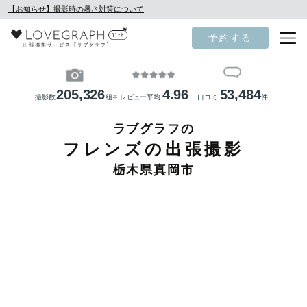
【お知らせ】撮影時の暑さ対策について
予約する
205,326
4.96
53,484
撮影数
組
レビュー平均
口コミ
件
※
ラブグラフの
フレンズの出張撮影
栃木県真岡市