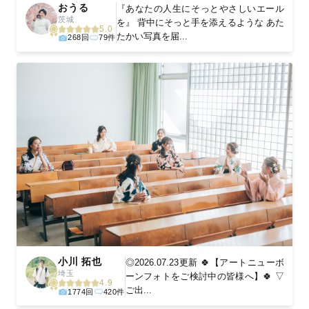
おうる
『あなたの人生にそっとやさしいエール
茨城
を』 背中にそっと手を添えるような あた
5.0
たかい写真を届...
268回
79件
小川 拓也
◎2026.07.23更新 🍀【アートニューボ
埼玉
ーンフォトをご検討中の皆様へ】🍀 ▽
4.9
ご出...
1774回
420件