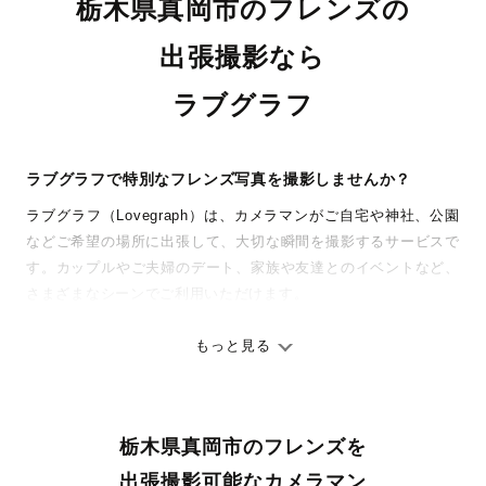
栃木県真岡市のフレンズの
出張撮影なら
ラブグラフ
ラブグラフで特別なフレンズ写真を撮影しませんか？
ラブグラフ（Lovegraph）は、カメラマンがご自宅や神社、公園
などご希望の場所に出張して、大切な瞬間を撮影するサービスで
す。カップルやご夫婦のデート、家族や友達とのイベントなど、
さまざまなシーンでご利用いただけます。
七五三やお宮参りといったお子さまの記念行事も、自然な表情や
ありのままの空気感を大切に、何十年経っても見返したくなるよ
もっと見る
うな写真に仕上げます。
全国一律の安心料金でプロ品質をお届け
栃木県真岡市のフレンズを
料金は全国どこでも一律。わかりやすく安心の価格設定です。オ
リジナルの研修と厳正な審査に合格し、撮影技術やホスピタリテ
出張撮影可能なカメラマン