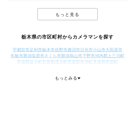
もっと見る
栃木県の市区町村からカメラマンを探す
宇都宮市
足利市
栃木市
佐野市
鹿沼市
日光市
小山市
大田原市
矢板市
那須塩原市
さくら市
那須烏山市
下野市
河内郡上三川町
芳賀郡益子町
芳賀郡茂木町
芳賀郡市貝町
芳賀郡芳賀町
下都賀郡壬生町
下都賀郡野木町
塩谷郡塩谷町
塩谷郡高根沢町
那須郡那須町
那須郡那珂川町
もっとみる