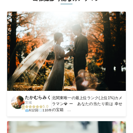
ィを身につけたプロのカメラマンが全国47都道府県に在籍してい
ます。創業10年のノウハウを活かし、思い出に残る素敵な撮影体
験をお届けします。
丁寧なレタッチで思い出を美しく仕上げます
撮影後は、独自の編集技術で写真の明るさや色合いを丁寧に調
整。自然な雰囲気を残しつつも、おしゃれで洗練された仕上がり
に。きっと「こんな写真を撮ってほしかった！」と思える一枚に
出会えます。まずは、ラブグラフの
撮影事例
をご覧ください。
たかむらみく
北関東唯一の最上位ランク(上位1%)カメ
茨城
ラマン💎 ー あなたの当たり前は 幸せ
5.0
の宝箱 ...
612回
110件