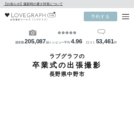
【お知らせ】撮影時の暑さ対策について
予約する
205,087
4.96
53,461
撮影数
組
レビュー平均
口コミ
件
※
ラブグラフの
卒業式の出張撮影
長野県中野市