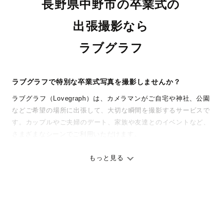
長野県中野市の卒業式の
出張撮影なら
ラブグラフ
ラブグラフで特別な卒業式写真を撮影しませんか？
ラブグラフ（Lovegraph）は、カメラマンがご自宅や神社、公園
などご希望の場所に出張して、大切な瞬間を撮影するサービスで
す。カップルやご夫婦のデート、家族や友達とのイベントなど、
さまざまなシーンでご利用いただけます。
七五三やお宮参りといったお子さまの記念行事も、自然な表情や
ありのままの空気感を大切に、何十年経っても見返したくなるよ
もっと見る
うな写真に仕上げます。
全国一律の安心料金でプロ品質をお届け
料金は全国どこでも一律。わかりやすく安心の価格設定です。オ
リジナルの研修と厳正な審査に合格し、撮影技術やホスピタリテ