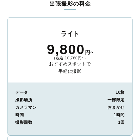
出張撮影の料金
ィを身につけたプロのカメラマンが全国47都道府県に在籍してい
ます。創業10年のノウハウを活かし、思い出に残る素敵な撮影体
験をお届けします。
丁寧なレタッチで思い出を美しく仕上げます
ライト
撮影後は、独自の編集技術で写真の明るさや色合いを丁寧に調
9,800
整。自然な雰囲気を残しつつも、おしゃれで洗練された仕上がり
円~
に。きっと「こんな写真を撮ってほしかった！」と思える一枚に
（税込 10,780円~）
出会えます。まずは、ラブグラフの
撮影事例
をご覧ください。
おすすめスポットで
手軽に撮影
データ
10枚
撮影場所
一部限定
カメラマン
おまかせ
時間
1時間
撮影回数
1回