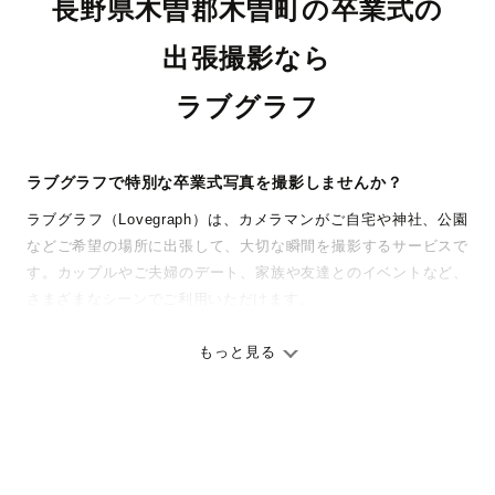
長野県木曽郡木曽町の卒業式の
出張撮影なら
ラブグラフ
ラブグラフで特別な卒業式写真を撮影しませんか？
ラブグラフ（Lovegraph）は、カメラマンがご自宅や神社、公園
などご希望の場所に出張して、大切な瞬間を撮影するサービスで
す。カップルやご夫婦のデート、家族や友達とのイベントなど、
さまざまなシーンでご利用いただけます。
七五三やお宮参りといったお子さまの記念行事も、自然な表情や
ありのままの空気感を大切に、何十年経っても見返したくなるよ
もっと見る
うな写真に仕上げます。
全国一律の安心料金でプロ品質をお届け
料金は全国どこでも一律。わかりやすく安心の価格設定です。オ
リジナルの研修と厳正な審査に合格し、撮影技術やホスピタリテ