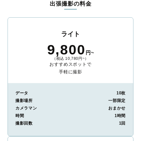
出張撮影の料金
ィを身につけたプロのカメラマンが全国47都道府県に在籍してい
ます。創業10年のノウハウを活かし、思い出に残る素敵な撮影体
験をお届けします。
丁寧なレタッチで思い出を美しく仕上げます
ライト
撮影後は、独自の編集技術で写真の明るさや色合いを丁寧に調
9,800
整。自然な雰囲気を残しつつも、おしゃれで洗練された仕上がり
円~
に。きっと「こんな写真を撮ってほしかった！」と思える一枚に
（税込 10,780円~）
出会えます。まずは、ラブグラフの
撮影事例
をご覧ください。
おすすめスポットで
手軽に撮影
データ
10枚
撮影場所
一部限定
カメラマン
おまかせ
時間
1時間
撮影回数
1回