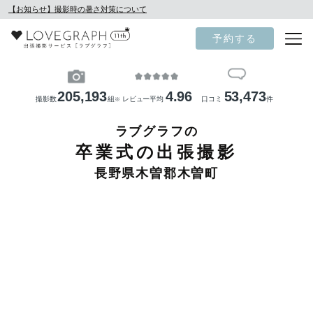
【お知らせ】撮影時の暑さ対策について
予約する
205,193
4.96
53,473
撮影数
組
レビュー平均
口コミ
件
※
ラブグラフの
卒業式の出張撮影
長野県木曽郡木曽町