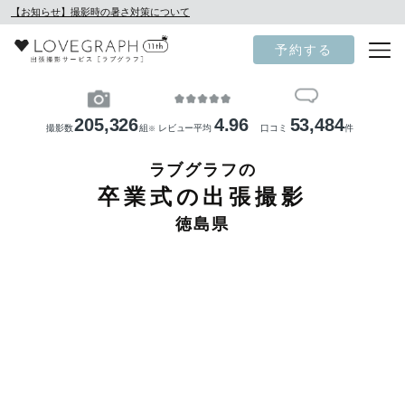
【お知らせ】撮影時の暑さ対策について
予約する
205,326
4.96
53,484
撮影数
組
レビュー平均
口コミ
件
※
ラブグラフの
卒業式の出張撮影
徳島県