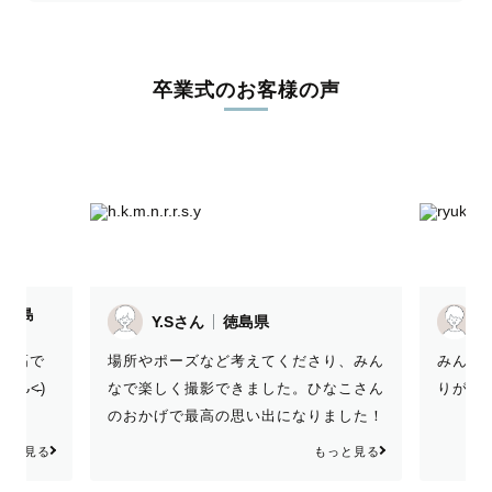
卒業式のお客様の声
徳島
Y.Sさん
徳島県
県
 最高で
場所やポーズなど考えてくださり、みん
みんな
̵ᴗ˂̵)
なで楽しく撮影できました。ひなこさん
りがと
のおかげで最高の思い出になりました！
出来上がった写真もいい写真ばかりで感
っと見る
もっと見る
動しました。ありがとうございました！