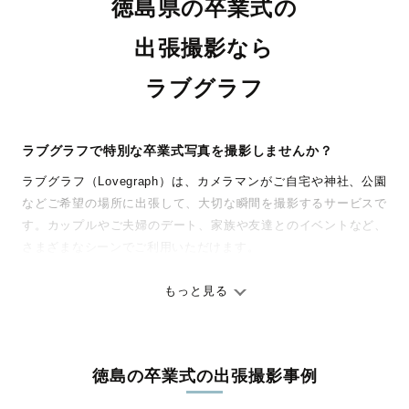
徳島県の卒業式の
出張撮影なら
ラブグラフ
ラブグラフで特別な卒業式写真を撮影しませんか？
ラブグラフ（Lovegraph）は、カメラマンがご自宅や神社、公園
などご希望の場所に出張して、大切な瞬間を撮影するサービスで
す。カップルやご夫婦のデート、家族や友達とのイベントなど、
さまざまなシーンでご利用いただけます。
七五三やお宮参りといったお子さまの記念行事も、自然な表情や
ありのままの空気感を大切に、何十年経っても見返したくなるよ
もっと見る
うな写真に仕上げます。
全国一律の安心料金でプロ品質をお届け
徳島の卒業式の出張撮影事例
料金は全国どこでも一律。わかりやすく安心の価格設定です。オ
リジナルの研修と厳正な審査に合格し、撮影技術やホスピタリテ
Naoto × Ayumi 卒業式
Ph girls
大学卒業
K × N