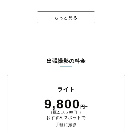
ィを身につけたプロのカメラマンが全国47都道府県に在籍してい
ます。創業10年のノウハウを活かし、思い出に残る素敵な撮影体
験をお届けします。
もっと見る
丁寧なレタッチで思い出を美しく仕上げます
撮影後は、独自の編集技術で写真の明るさや色合いを丁寧に調
整。自然な雰囲気を残しつつも、おしゃれで洗練された仕上がり
に。きっと「こんな写真を撮ってほしかった！」と思える一枚に
出会えます。まずは、ラブグラフの
撮影事例
をご覧ください。
出張撮影の料金
ライト
9,800
円~
（税込 10,780円~）
おすすめスポットで
手軽に撮影