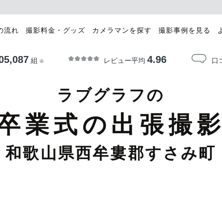
の流れ
撮影料金・グッズ
カメラマンを探す
撮影事例を見る
05,087
4.96
レビュー平均
口
組
※
ラブグラフの
卒業式の出張撮
和歌山県西牟婁郡すさみ町