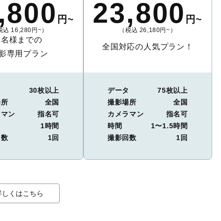
,800
23,800
円~
円~
込 16,280円~）
（税込 26,180円~）
2名様までの
全国対応の人気プラン！
影専用プラン
タ
30枚以上
データ
75枚以上
場所
全国
撮影場所
全国
ラマン
指名可
カメラマン
指名可
1時間
時間
1〜1.5時間
回数
1回
撮影回数
1回
詳しくはこちら