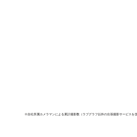
※自社所属カメラマンによる累計撮影数（ラブグラフ以外の出張撮影サービスを