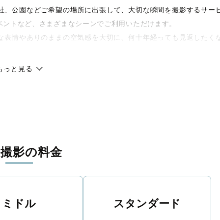
や神社、公園などご希望の場所に出張して、大切な瞬間を撮影するサー
ベントなど、さまざまなシーンでご利用いただけます。
な表情やありのままの空気感を大切に、何十年経っても見返したく
もっと見る
です。オリジナルの研修と厳正な審査に合格し、撮影技術やホスピ
に在籍しています。創業10年のノウハウを活かし、思い出に残る素
張撮影の料金
寧に調整。自然な雰囲気を残しつつも、おしゃれで洗練された仕上
える一枚に出会えます。まずは、ラブグラフの
撮影事例
をご覧くだ
ミドル
スタンダード