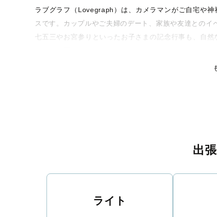
ラブグラフ（Lovegraph）は、カメラマンがご自宅
スです。カップルやご夫婦のデート、家族や友達とのイ
七五三やお宮参りといったお子さまの記念行事も、自然
るような写真に仕上げます。
全国一律の安心料金でプロ品質をお届け
料金は全国どこでも一律。わかりやすく安心の価格設定
リティを身につけたプロのカメラマンが全国47都道府県
な撮影体験をお届けします。
丁寧なレタッチで思い出を美しく仕上げます
出
撮影後は、独自の編集技術で写真の明るさや色合いを丁
りに。きっと「こんな写真を撮ってほしかった！」と思
い。
ライト