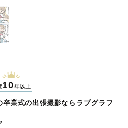
10
績
年以上
の卒業式の
出張撮影なら
ラブグラフ
？