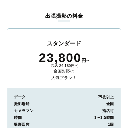
料金は全国どこでも一律。わかりやすく安心の価格設定です。オ
リジナルの研修と厳正な審査に合格し、撮影技術やホスピタリテ
出張撮影の料金
ィを身につけたプロのカメラマンが全国47都道府県に在籍してい
ます。創業10年のノウハウを活かし、思い出に残る素敵な撮影体
験をお届けします。
丁寧なレタッチで思い出を美しく仕上げます
スタンダード
撮影後は、独自の編集技術で写真の明るさや色合いを丁寧に調
23,800
整。自然な雰囲気を残しつつも、おしゃれで洗練された仕上がり
円~
に。きっと「こんな写真を撮ってほしかった！」と思える一枚に
（税込 26,180円~）
出会えます。まずは、ラブグラフの
撮影事例
をご覧ください。
全国対応の
人気プラン！
データ
75枚以上
撮影場所
全国
カメラマン
指名可
時間
1〜1.5時間
撮影回数
1回