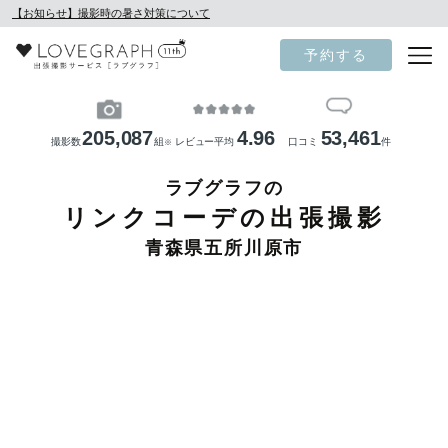
【お知らせ】撮影時の暑さ対策について
予約する
205,087
4.96
53,461
撮影数
組
レビュー平均
口コミ
件
※
ラブグラフの
リンクコーデの出張撮影
青森県五所川原市