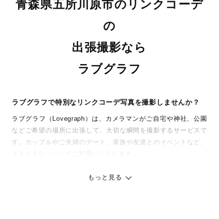
青森県五所川原市のリンクコーデ
の
出張撮影なら
ラブグラフ
ラブグラフで特別なリンクコーデ写真を撮影しませんか？
ラブグラフ（Lovegraph）は、カメラマンがご自宅や神社、公園
などご希望の場所に出張して、大切な瞬間を撮影するサービスで
す。カップルやご夫婦のデート、家族や友達とのイベントなど、
さまざまなシーンでご利用いただけます。
七五三やお宮参りといったお子さまの記念行事も、自然な表情や
ありのままの空気感を大切に、何十年経っても見返したくなるよ
もっと見る
うな写真に仕上げます。
全国一律の安心料金でプロ品質をお届け