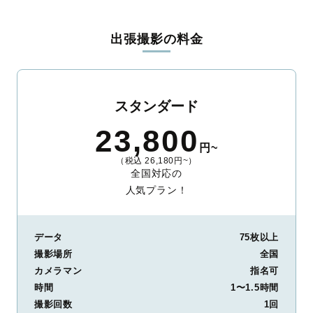
料金は全国どこでも一律。わかりやすく安心の価格設定です。オ
リジナルの研修と厳正な審査に合格し、撮影技術やホスピタリテ
出張撮影の料金
ィを身につけたプロのカメラマンが全国47都道府県に在籍してい
ます。創業10年のノウハウを活かし、思い出に残る素敵な撮影体
験をお届けします。
丁寧なレタッチで思い出を美しく仕上げます
スタンダード
撮影後は、独自の編集技術で写真の明るさや色合いを丁寧に調
23,800
整。自然な雰囲気を残しつつも、おしゃれで洗練された仕上がり
円~
に。きっと「こんな写真を撮ってほしかった！」と思える一枚に
（税込 26,180円~）
出会えます。まずは、ラブグラフの
撮影事例
をご覧ください。
全国対応の
人気プラン！
データ
75枚以上
撮影場所
全国
カメラマン
指名可
時間
1〜1.5時間
撮影回数
1回