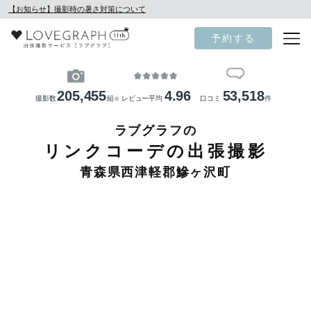
【お知らせ】撮影時の暑さ対策について
予約する
205,455
4.96
53,518
撮影数
組
レビュー平均
口コミ
件
※
ラブグラフの
リンクコーデの出張撮影
青森県西津軽郡鰺ヶ沢町