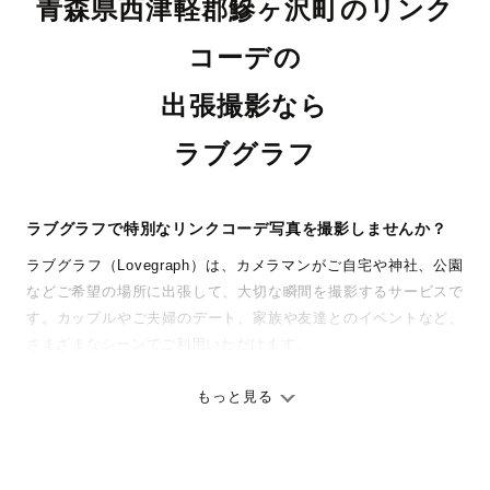
青森県西津軽郡鰺ヶ沢町のリンク
コーデの
出張撮影なら
ラブグラフ
ラブグラフで特別なリンクコーデ写真を撮影しませんか？
ラブグラフ（Lovegraph）は、カメラマンがご自宅や神社、公園
などご希望の場所に出張して、大切な瞬間を撮影するサービスで
す。カップルやご夫婦のデート、家族や友達とのイベントなど、
さまざまなシーンでご利用いただけます。
七五三やお宮参りといったお子さまの記念行事も、自然な表情や
ありのままの空気感を大切に、何十年経っても見返したくなるよ
もっと見る
うな写真に仕上げます。
全国一律の安心料金でプロ品質をお届け