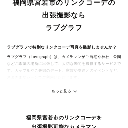
福岡県宮若市のリンクコーデの
出張撮影なら
ラブグラフ
ラブグラフで特別なリンクコーデ写真を撮影しませんか？
ラブグラフ（Lovegraph）は、カメラマンがご自宅や神社、公園
などご希望の場所に出張して、大切な瞬間を撮影するサービスで
す。カップルやご夫婦のデート、家族や友達とのイベントなど、
さまざまなシーンでご利用いただけます。
七五三やお宮参りといったお子さまの記念行事も、自然な表情や
ありのままの空気感を大切に、何十年経っても見返したくなるよ
もっと見る
うな写真に仕上げます。
全国一律の安心料金でプロ品質をお届け
福岡県宮若市のリンクコーデを
料金は全国どこでも一律。わかりやすく安心の価格設定です。オ
リジナルの研修と厳正な審査に合格し、撮影技術やホスピタリテ
出張撮影可能なカメラマン