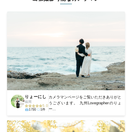
ィを身につけたプロのカメラマンが全国47都道府県に在籍してい
ます。創業10年のノウハウを活かし、思い出に残る素敵な撮影体
験をお届けします。
丁寧なレタッチで思い出を美しく仕上げます
撮影後は、独自の編集技術で写真の明るさや色合いを丁寧に調
整。自然な雰囲気を残しつつも、おしゃれで洗練された仕上がり
に。きっと「こんな写真を撮ってほしかった！」と思える一枚に
出会えます。まずは、ラブグラフの
撮影事例
をご覧ください。
りょーにし
カメラマンページをご覧いただきありがと
福岡
うございます。 九州Lovegrapherのりょ
5.0
ー...
17回
1件