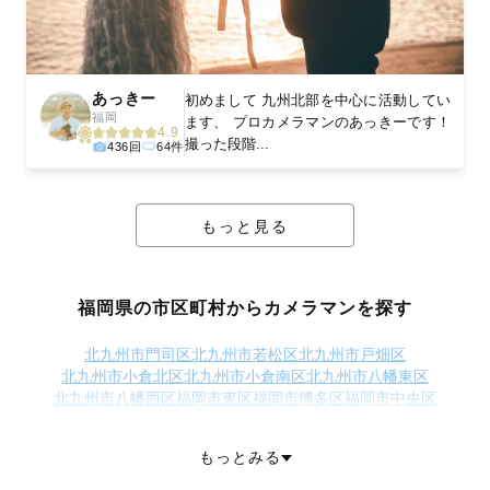
あっきー
初めまして 九州北部を中心に活動してい
福岡
ます、 プロカメラマンのあっきーです！
4.9
撮った段階...
436回
64件
もっと見る
福岡県の市区町村からカメラマンを探す
北九州市門司区
北九州市若松区
北九州市戸畑区
北九州市小倉北区
北九州市小倉南区
北九州市八幡東区
北九州市八幡西区
福岡市東区
福岡市博多区
福岡市中央区
福岡市南区
福岡市西区
福岡市城南区
福岡市早良区
大牟田市
久留米市
直方市
飯塚市
田川市
柳川市
八女市
筑後市
大川市
行橋市
もっとみる
豊前市
中間市
小郡市
筑紫野市
春日市
大野城市
宗像市
太宰府市
古賀市
福津市
うきは市
嘉麻市
朝倉市
みやま市
糸島市
那珂川市