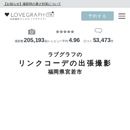
【お知らせ】撮影時の暑さ対策について
予約する
205,193
4.96
53,473
撮影数
組
レビュー平均
口コミ
件
※
ラブグラフの
リンクコーデの出張撮影
福岡県宮若市