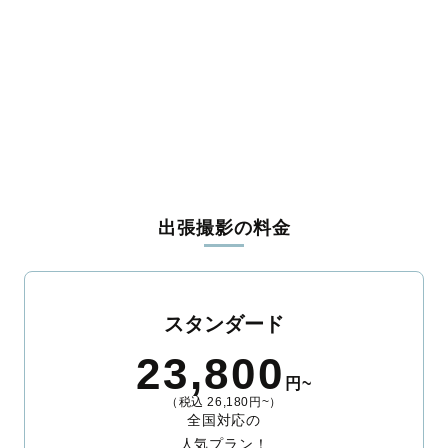
糟屋郡宇美町
糟屋郡篠栗町
糟屋郡志免町
糟屋郡須惠町
糟屋郡新宮町
糟屋郡久山町
糟屋郡粕屋町
遠賀郡芦屋町
遠賀郡水巻町
遠賀郡岡垣町
遠賀郡遠賀町
鞍手郡小竹町
鞍手郡鞍手町
嘉穂郡桂川町
朝倉郡筑前町
朝倉郡東峰村
三井郡大刀洗町
三潴郡大木町
八女郡広川町
田川郡香春町
田川郡添田町
田川郡糸田町
田川郡川崎町
田川郡大任町
田川郡赤村
田川郡福智町
京都郡苅田町
京都郡みやこ町
築上郡吉富町
築上郡上毛町
築上郡築上町
出張撮影の料金
スタンダード
23,800
円~
（税込 26,180円~）
全国対応の
人気プラン！