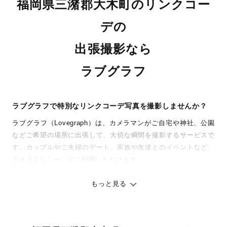
福岡県三潴郡大木町のリンクコー
デの
出張撮影なら
ラブグラフ
ラブグラフで特別なリンクコーデ写真を撮影しませんか？
ラブグラフ（Lovegraph）は、カメラマンがご自宅や神社、公園
などご希望の場所に出張して、大切な瞬間を撮影するサービスで
す。カップルやご夫婦のデート、家族や友達とのイベントなど、
さまざまなシーンでご利用いただけます。
七五三やお宮参りといったお子さまの記念行事も、自然な表情や
ありのままの空気感を大切に、何十年経っても見返したくなるよ
もっと見る
うな写真に仕上げます。
全国一律の安心料金でプロ品質をお届け