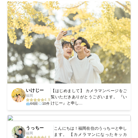
いけじー
【はじめまして】 カメラマンページをご
福岡
覧いただきありがとうございます。 『い
4.9
けじー』と申し...
66回
10件
うっちー
‪こんにちは！福岡在住のうっちーと申し
福岡
ます。 【カメラマンになったキッカ
4.8