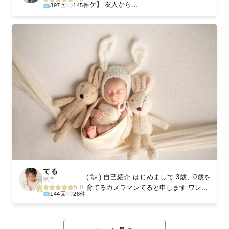
ケ】 友人から...
397回
145件
てる
( 🪿 ) 自己紹介 はじめまして 3歳、0歳を
福岡
育てるカメラマンてると申します ワン...
5.0
144回
28件