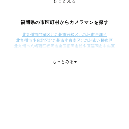
もっと見る
福岡県の市区町村からカメラマンを探す
北九州市門司区
北九州市若松区
北九州市戸畑区
北九州市小倉北区
北九州市小倉南区
北九州市八幡東区
北九州市八幡西区
福岡市東区
福岡市博多区
福岡市中央区
福岡市南区
福岡市西区
福岡市城南区
福岡市早良区
大牟田市
久留米市
直方市
飯塚市
田川市
柳川市
八女市
筑後市
大川市
行橋市
もっとみる
豊前市
中間市
小郡市
筑紫野市
春日市
大野城市
宗像市
太宰府市
古賀市
福津市
うきは市
宮若市
嘉麻市
朝倉市
みやま市
糸島市
那珂川市
糟屋郡宇美町
糟屋郡篠栗町
糟屋郡志免町
糟屋郡須惠町
糟屋郡新宮町
糟屋郡久山町
糟屋郡粕屋町
遠賀郡芦屋町
遠賀郡水巻町
遠賀郡岡垣町
遠賀郡遠賀町
鞍手郡小竹町
鞍手郡鞍手町
嘉穂郡桂川町
朝倉郡筑前町
朝倉郡東峰村
三井郡大刀洗町
八女郡広川町
田川郡香春町
田川郡添田町
田川郡糸田町
田川郡川崎町
田川郡大任町
田川郡赤村
田川郡福智町
京都郡苅田町
京都郡みやこ町
築上郡吉富町
築上郡上毛町
築上郡築上町