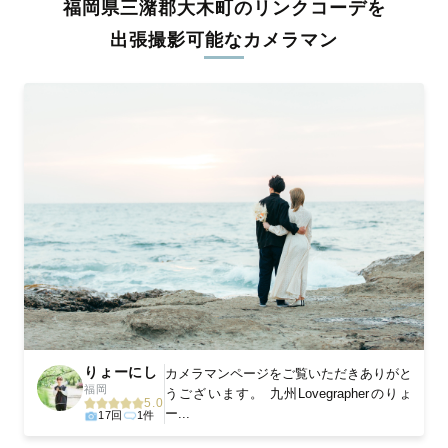
福岡県三潴郡大木町のリンクコーデを
料金は全国どこでも一律。わかりやすく安心の価格設定です。オ
リジナルの研修と厳正な審査に合格し、撮影技術やホスピタリテ
出張撮影可能なカメラマン
ィを身につけたプロのカメラマンが全国47都道府県に在籍してい
ます。創業10年のノウハウを活かし、思い出に残る素敵な撮影体
験をお届けします。
丁寧なレタッチで思い出を美しく仕上げます
撮影後は、独自の編集技術で写真の明るさや色合いを丁寧に調
整。自然な雰囲気を残しつつも、おしゃれで洗練された仕上がり
に。きっと「こんな写真を撮ってほしかった！」と思える一枚に
出会えます。まずは、ラブグラフの
撮影事例
をご覧ください。
りょーにし
カメラマンページをご覧いただきありがと
福岡
うございます。 九州Lovegrapherのりょ
5.0
ー...
17回
1件