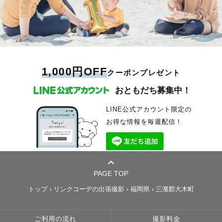
1,000円OFF
クーポンプレゼント
おともだち募集中！
LINE公式アカウント限定の
お得な情報を毎週配信！
PAGE TOP
トップ
›
リンクコーデの出張撮影
›
福岡県
›
三潴郡大木町
ご利用の流れ
撮影料金