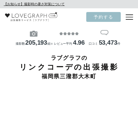
【お知らせ】撮影時の暑さ対策について
予約する
205,193
4.96
53,473
撮影数
組
レビュー平均
口コミ
件
※
ラブグラフの
リンクコーデの出張撮影
福岡県三潴郡大木町