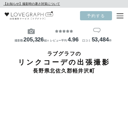
【お知らせ】撮影時の暑さ対策について
予約する
205,326
4.96
53,484
撮影数
組
レビュー平均
口コミ
件
※
ラブグラフの
リンクコーデの出張撮影
長野県北佐久郡軽井沢町