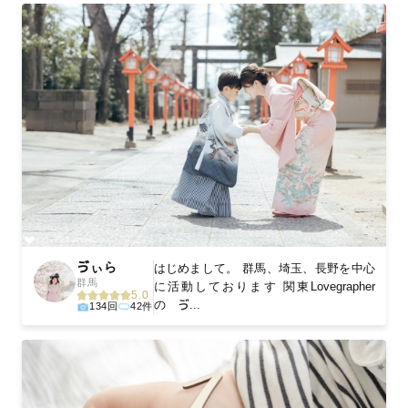
ゔぃら
はじめまして。 群馬、埼玉、長野を中心
群馬
に活動しております 関東Lovegrapher
5.0
の ゔ...
134回
42件