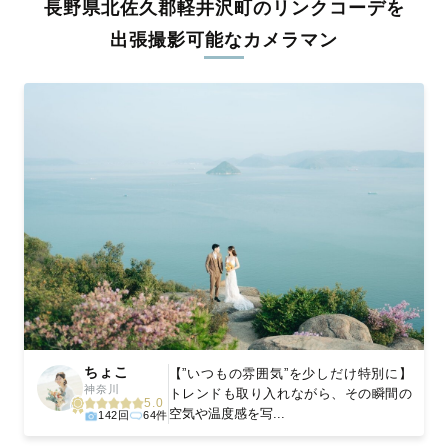
長野県北佐久郡軽井沢町のリンクコーデを
料金は全国どこでも一律。わかりやすく安心の価格設定です。オ
リジナルの研修と厳正な審査に合格し、撮影技術やホスピタリテ
出張撮影可能なカメラマン
ィを身につけたプロのカメラマンが全国47都道府県に在籍してい
ます。創業10年のノウハウを活かし、思い出に残る素敵な撮影体
験をお届けします。
丁寧なレタッチで思い出を美しく仕上げます
撮影後は、独自の編集技術で写真の明るさや色合いを丁寧に調
整。自然な雰囲気を残しつつも、おしゃれで洗練された仕上がり
に。きっと「こんな写真を撮ってほしかった！」と思える一枚に
出会えます。まずは、ラブグラフの
撮影事例
をご覧ください。
ちょこ
【”いつもの雰囲気”を少しだけ特別に】
神奈川
トレンドも取り入れながら、その瞬間の
5.0
空気や温度感を写...
142回
64件