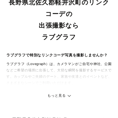
長野県北佐久郡軽井沢町のリンク
コーデの
出張撮影なら
ラブグラフ
ラブグラフで特別なリンクコーデ写真を撮影しませんか？
ラブグラフ（Lovegraph）は、カメラマンがご自宅や神社、公園
などご希望の場所に出張して、大切な瞬間を撮影するサービスで
す。カップルやご夫婦のデート、家族や友達とのイベントなど、
さまざまなシーンでご利用いただけます。
七五三やお宮参りといったお子さまの記念行事も、自然な表情や
ありのままの空気感を大切に、何十年経っても見返したくなるよ
もっと見る
うな写真に仕上げます。
全国一律の安心料金でプロ品質をお届け