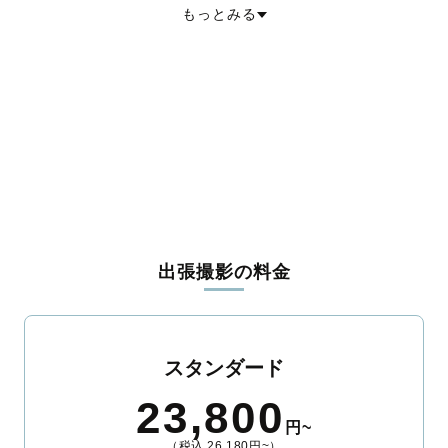
もっとみる
諏訪郡下諏訪町
諏訪郡富士見町
諏訪郡原村
上伊那郡辰野町
上伊那郡箕輪町
上伊那郡飯島町
上伊那郡南箕輪村
上伊那郡中川村
上伊那郡宮田村
下伊那郡松川町
下伊那郡高森町
下伊那郡阿南町
下伊那郡阿智村
下伊那郡平谷村
下伊那郡根羽村
下伊那郡下條村
下伊那郡売木村
下伊那郡天龍村
下伊那郡泰阜村
下伊那郡喬木村
下伊那郡豊丘村
下伊那郡大鹿村
木曽郡上松町
木曽郡南木曽町
木曽郡木祖村
木曽郡王滝村
木曽郡大桑村
木曽郡木曽町
東筑摩郡麻績村
東筑摩郡生坂村
東筑摩郡山形村
東筑摩郡朝日村
東筑摩郡筑北村
北安曇郡池田町
北安曇郡松川村
北安曇郡白馬村
北安曇郡小谷村
埴科郡坂城町
上高井郡小布施町
上高井郡高山村
下高井郡山ノ内町
下高井郡木島平村
下高井郡野沢温泉村
上水内郡信濃町
上水内郡小川村
上水内郡飯綱町
下水内郡栄村
出張撮影の料金
スタンダード
23,800
円~
（税込 26,180円~）