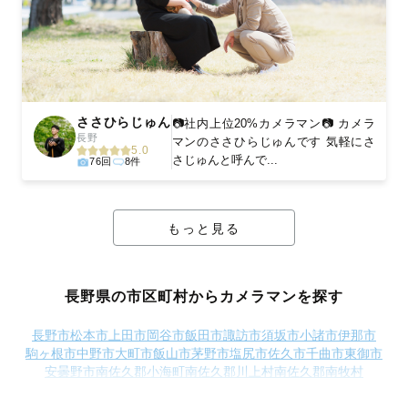
ささひらじゅん
📷社内上位20%カメラマン📷 カメラ
長野
マンのささひらじゅんです 気軽にさ
5.0
さじゅんと呼んで...
76回
8件
もっと見る
長野県の市区町村からカメラマンを探す
長野市
松本市
上田市
岡谷市
飯田市
諏訪市
須坂市
小諸市
伊那市
駒ヶ根市
中野市
大町市
飯山市
茅野市
塩尻市
佐久市
千曲市
東御市
安曇野市
南佐久郡小海町
南佐久郡川上村
南佐久郡南牧村
南佐久郡南相木村
南佐久郡北相木村
南佐久郡佐久穂町
北佐久郡御代田町
北佐久郡立科町
小県郡青木村
小県郡長和町