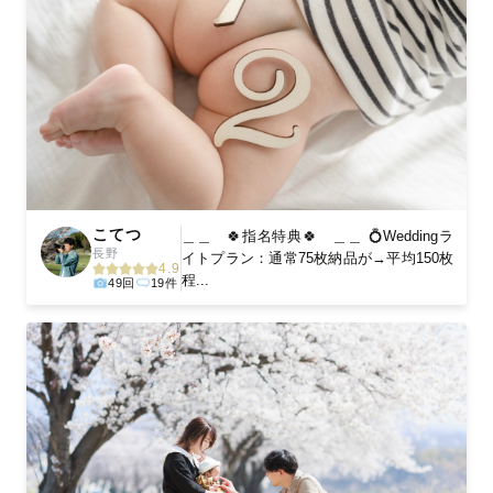
こてつ
＿＿ 🍀指名特典🍀 ＿＿ 💍Weddingラ
長野
イトプラン：通常75枚納品が→平均150枚
4.9
程...
49回
19件