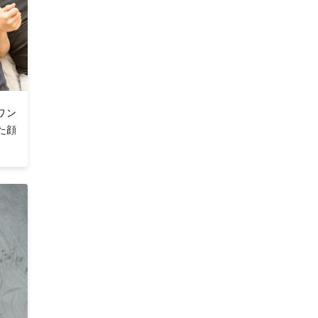
ワン
た顔