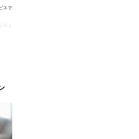
ビスで
なるよ
タリテ
撮影体
ン
上がり
。