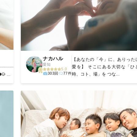
ナカハル
【あなたの「今」に、ありった
愛知
愛を】 そこにある大切な「ひ
┈┈┈┈
5.0
303回
77件
時、コト、場」を つな...
 ...