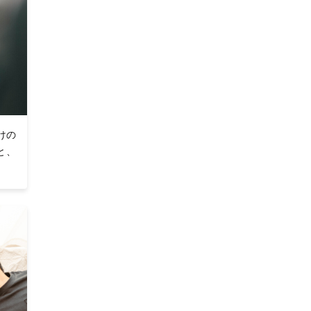
けの
と、