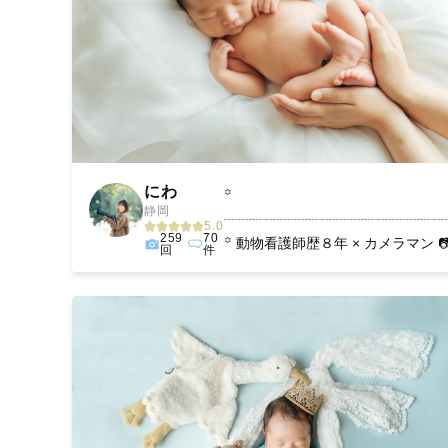
にわ
꙳
静岡
┈┈┈┈┈┈┈┈┈┈┈┈┈┈┈┈
5.0
259
70
꙳ 動物看護師歴８年 × カメラマン 📷🐶
回
件