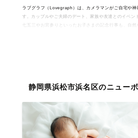
ラブグラフ（Lovegraph）は、カメラマンがご自
す。カップルやご夫婦のデート、家族や友達とのイベン
七五三やお宮参りといったお子さまの記念行事も、自然
うな写真に仕上げます。
全国一律の安心料金でプロ品質をお届け
料金は全国どこでも一律。わかりやすく安心の価格設定
ィを身につけたプロのカメラマンが全国47都道府県に在
験をお届けします。
静岡県浜松市浜名区のニュー
丁寧なレタッチで思い出を美しく仕上げます
撮影後は、独自の編集技術で写真の明るさや色合いを
に。きっと「こんな写真を撮ってほしかった！」と思え