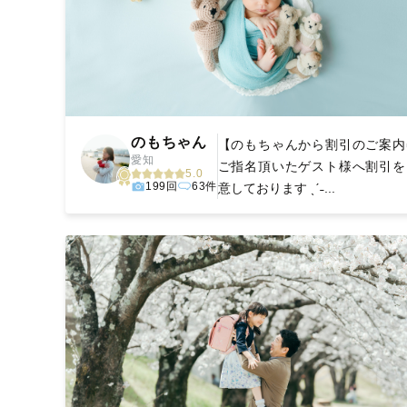
のもちゃん
【のもちゃんから割引のご案内
愛知
ご指名頂いたゲスト様へ割引を
5.0
199回
63件
意しております ˎˊ˗...