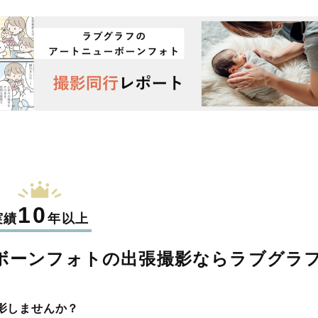
10
実績
年以上
ボーンフォトの
出張撮影なら
ラブグラ
影しませんか？