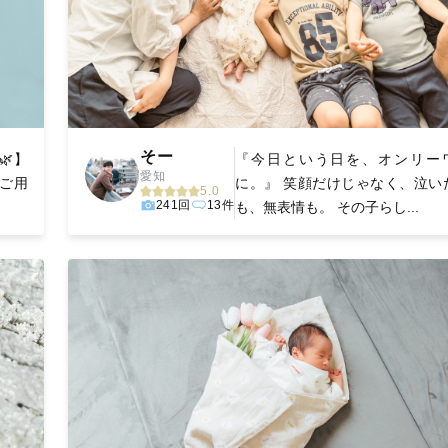
そー
】
『今日という日を、オンリー
愛知
ご用
に。』 笑顔だけじゃなく、泣い
5.0
241回
13件
も、無表情も。 その子らし...