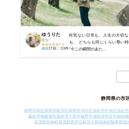
ゆうりた
何気ない日常も、人生の大切な
愛知
も、 どちらも同じくらい尊い時
4.9
127回
33件
“今この瞬間のあた...
静岡県の市
静岡市葵区
静岡市駿河区
静岡市清水区
浜松市中央区
浜松市
藤枝市
御殿場市
袋井市
下田市
裾野市
湖西市
伊豆市
御前崎
賀茂郡松崎町
賀茂郡西伊豆町
田方郡函南町
駿東郡清