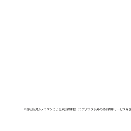
※自社所属カメラマンによる累計撮影数（ラブグラフ以外の出張撮影サービスを