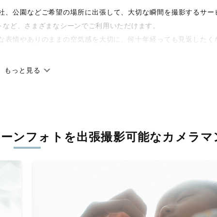
宅や神社、公園などご希望の場所に出張して、大切な瞬間を撮影するサー
トなど、さまざまなシーンでご利用いただけます。
な表情やありのままの空気感を大切に、何十年経っても見返したく
もっと見る
です。オリジナルの研修と厳正な審査に合格し、撮影技術やホスピ
籍しています。創業10年のノウハウを活かし、思い出に残る素敵な
ボーンフォトを
出張撮影可能なカメラマ
丁寧に調整。自然な雰囲気を残しつつも、おしゃれで洗練された仕
る一枚に出会えます。まずは、ラブグラフの
撮影事例
をご覧ください