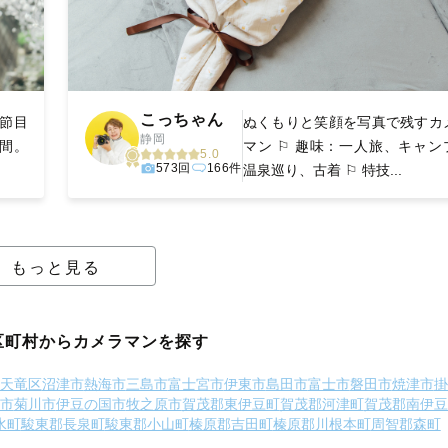
こっちゃん
節目
ぬくもりと笑顔を写真で残すカ
静岡
間。
マン ⚐ 趣味：一人旅、キャン
5.0
573回
166件
温泉巡り、古着 ⚐ 特技...
もっと見る
区町村からカメラマンを探す
天竜区
沼津市
熱海市
三島市
富士宮市
伊東市
島田市
富士市
磐田市
焼津市
掛
市
菊川市
伊豆の国市
牧之原市
賀茂郡東伊豆町
賀茂郡河津町
賀茂郡南伊豆
水町
駿東郡長泉町
駿東郡小山町
榛原郡吉田町
榛原郡川根本町
周智郡森町