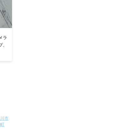
メラ
プ、
川市
町