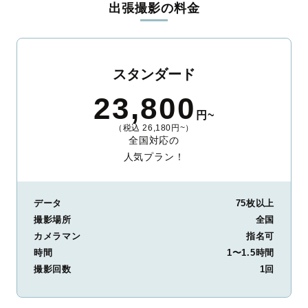
出張撮影の料金
ィを身につけたプロのカメラマンが全国47都道府県に在籍してい
ます。創業10年のノウハウを活かし、思い出に残る素敵な撮影体
験をお届けします。
丁寧なレタッチで思い出を美しく仕上げます
スタンダード
撮影後は、独自の編集技術で写真の明るさや色合いを丁寧に調
23,800
整。自然な雰囲気を残しつつも、おしゃれで洗練された仕上がり
円~
に。きっと「こんな写真を撮ってほしかった！」と思える一枚に
（税込 26,180円~）
出会えます。まずは、ラブグラフの
撮影事例
をご覧ください。
全国対応の
人気プラン！
データ
75枚以上
撮影場所
全国
カメラマン
指名可
時間
1〜1.5時間
撮影回数
1回