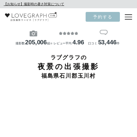
【お知らせ】撮影時の暑さ対策について
予約する
205,006
4.96
53,446
撮影数
組
レビュー平均
口コミ
件
※
ラブグラフの
夜景の出張撮影
福島県石川郡玉川村