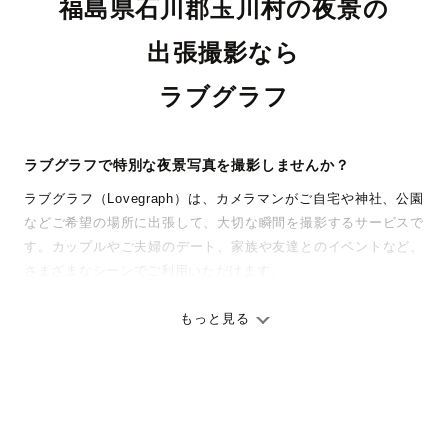
福島県石川郡玉川村の夜景の
出張撮影なら
ラブグラフ
ラブグラフで特別な夜景写真を撮影しませんか？
ラブグラフ（Lovegraph）は、カメラマンがご自宅や神社、公園
などご希望の場所に出張して、大切な瞬間を撮影するサービスで
す。カップルやご夫婦のデート、家族や友達とのイベントなど、
さまざまなシーンでご利用いただけます。
七五三やお宮参りといったお子さまの記念行事も、自然な表情や
ありのままの空気感を大切に、何十年経っても見返したくなるよ
もっと見る
うな写真に仕上げます。
全国一律の安心料金でプロ品質をお届け
料金は全国どこでも一律。わかりやすく安心の価格設定です。オ
リジナルの研修と厳正な審査に合格し、撮影技術やホスピタリテ