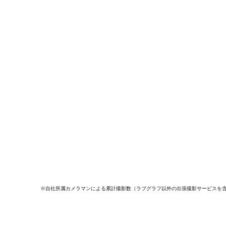
※自社所属カメラマンによる累計撮影数（ラブグラフ以外の出張撮影サービスを