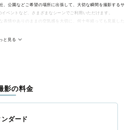
や神社、公園などご希望の場所に出張して、大切な瞬間を撮影するサ
のイベントなど、さまざまなシーンでご利用いただけます。
な表情やありのままの空気感を大切に、何十年経っても見返した
っと見る
です。オリジナルの研修と厳正な審査に合格し、撮影技術やホス
府県に在籍しています。創業10年のノウハウを活かし、思い出に
撮影の料金
寧に調整。自然な雰囲気を残しつつも、おしゃれで洗練された仕
と思える一枚に出会えます。まずは、ラブグラフの
撮影事例
をご
タンダード