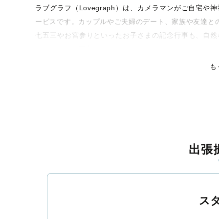
ラブグラフ（Lovegraph）は、カメラマンがご自宅
ービスです。カップルやご夫婦のデート、家族や友達と
七五三やお宮参りといったお子さまの記念行事も、自然
くなるような写真に仕上げます。
も
全国一律の安心料金でプロ品質をお届け
料金は全国どこでも一律。わかりやすく安心の価格設定
ピタリティを身につけたプロのカメラマンが全国47都道
残る素敵な撮影体験をお届けします。
丁寧なレタッチで思い出を美しく仕上げます
出張
撮影後は、独自の編集技術で写真の明るさや色合いを丁
上がりに。きっと「こんな写真を撮ってほしかった！」
覧ください。
ス