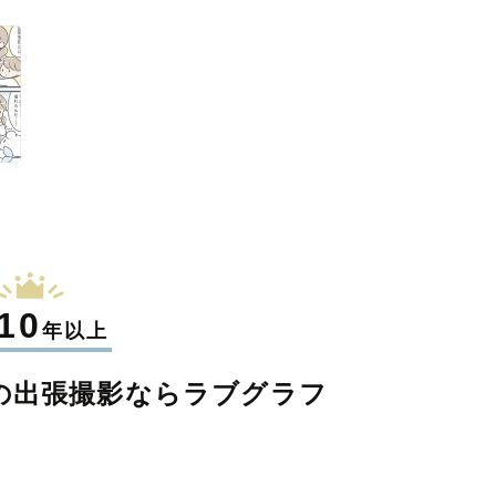
10
年以上
の
出張撮影なら
ラブグラフ