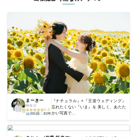
ィを身につけたプロのカメラマンが全国47都道府県に在籍してい
ます。創業10年のノウハウを活かし、思い出に残る素敵な撮影体
験をお届けします。
丁寧なレタッチで思い出を美しく仕上げます
撮影後は、独自の編集技術で写真の明るさや色合いを丁寧に調
整。自然な雰囲気を残しつつも、おしゃれで洗練された仕上がり
に。きっと「こんな写真を撮ってほしかった！」と思える一枚に
出会えます。まずは、ラブグラフの
撮影事例
をご覧ください。
まーきー
『ナチュラル』×『王道ウェディング』
神奈川
忘れたくない『いま』を 美しく、あたた
5.0
かい写真で...
391回
82件