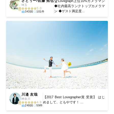
さとぅー/佐藤 拓也
🏆Lovegraph上位10%カメラマン
埼玉
◆社内最高ランクトップカメラマ
5.0
ン ◆ゲスト満足度...
343回
101件
川邉 友哉
【2017 Best Lovegrapher賞 受賞】 はじ
神奈川
めまして、ともやです！ ...
4.9
249回
59件