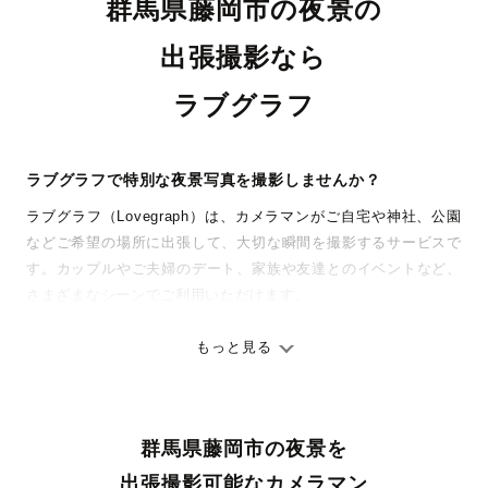
群馬県藤岡市の夜景の
出張撮影なら
ラブグラフ
ラブグラフで特別な夜景写真を撮影しませんか？
ラブグラフ（Lovegraph）は、カメラマンがご自宅や神社、公園
などご希望の場所に出張して、大切な瞬間を撮影するサービスで
す。カップルやご夫婦のデート、家族や友達とのイベントなど、
さまざまなシーンでご利用いただけます。
七五三やお宮参りといったお子さまの記念行事も、自然な表情や
ありのままの空気感を大切に、何十年経っても見返したくなるよ
もっと見る
うな写真に仕上げます。
全国一律の安心料金でプロ品質をお届け
群馬県藤岡市の夜景を
料金は全国どこでも一律。わかりやすく安心の価格設定です。オ
リジナルの研修と厳正な審査に合格し、撮影技術やホスピタリテ
出張撮影可能なカメラマン