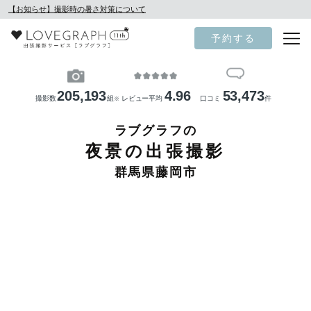
【お知らせ】撮影時の暑さ対策について
予約する
205,193
4.96
53,473
撮影数
組
レビュー平均
口コミ
件
※
ラブグラフの
夜景の出張撮影
群馬県藤岡市