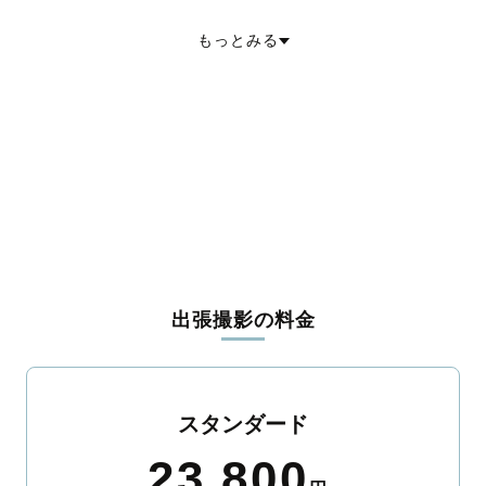
吾妻郡中之条町
吾妻郡長野原町
吾妻郡嬬恋村
吾妻郡草津町
吾妻郡高山村
吾妻郡東吾妻町
利根郡片品村
利根郡川場村
もっとみる
利根郡昭和村
利根郡みなかみ町
佐波郡玉村町
邑楽郡板倉町
邑楽郡明和町
邑楽郡千代田町
邑楽郡大泉町
邑楽郡邑楽町
出張撮影の料金
スタンダード
23,800