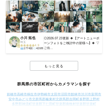
小川 拓也
◎2026.07.23更新 🍀【アートニューボ
埼玉
ーンフォトをご検討中の皆様へ】🍀 ▽
4.9
ご出...
1774回
420件
もっと見る
群馬県の市区町村からカメラマンを探す
前橋市
高崎市
桐生市
伊勢崎市
太田市
沼田市
館林市
渋川市
富岡市
安中市
みどり市
北群馬郡榛東村
北群馬郡吉岡町
多野郡上野村
多野郡神流町
甘楽郡下仁田町
甘楽郡南牧村
甘楽郡甘楽町