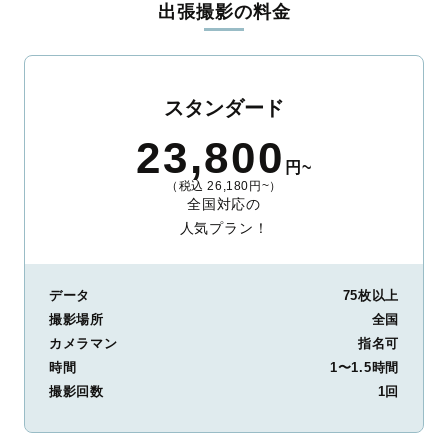
出張撮影の料金
ィを身につけたプロのカメラマンが全国47都道府県に在籍してい
ます。創業10年のノウハウを活かし、思い出に残る素敵な撮影体
験をお届けします。
丁寧なレタッチで思い出を美しく仕上げます
スタンダード
撮影後は、独自の編集技術で写真の明るさや色合いを丁寧に調
23,800
整。自然な雰囲気を残しつつも、おしゃれで洗練された仕上がり
円~
に。きっと「こんな写真を撮ってほしかった！」と思える一枚に
（税込 26,180円~）
出会えます。まずは、ラブグラフの
撮影事例
をご覧ください。
全国対応の
人気プラン！
データ
75枚以上
撮影場所
全国
カメラマン
指名可
時間
1〜1.5時間
撮影回数
1回