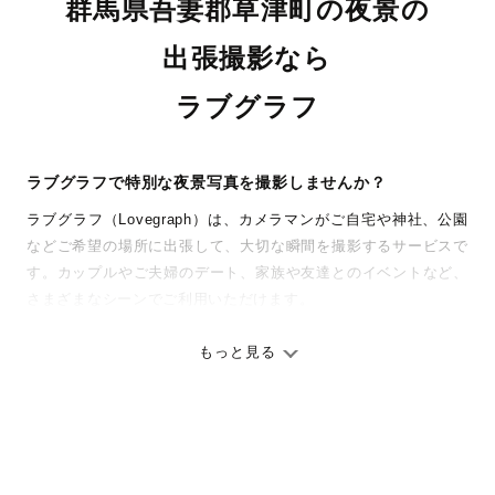
群馬県吾妻郡草津町の夜景の
出張撮影なら
ラブグラフ
ラブグラフで特別な夜景写真を撮影しませんか？
ラブグラフ（Lovegraph）は、カメラマンがご自宅や神社、公園
などご希望の場所に出張して、大切な瞬間を撮影するサービスで
す。カップルやご夫婦のデート、家族や友達とのイベントなど、
さまざまなシーンでご利用いただけます。
七五三やお宮参りといったお子さまの記念行事も、自然な表情や
ありのままの空気感を大切に、何十年経っても見返したくなるよ
もっと見る
うな写真に仕上げます。
全国一律の安心料金でプロ品質をお届け
料金は全国どこでも一律。わかりやすく安心の価格設定です。オ
リジナルの研修と厳正な審査に合格し、撮影技術やホスピタリテ