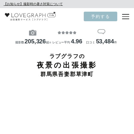
【お知らせ】撮影時の暑さ対策について
予約する
205,326
4.96
53,484
撮影数
組
レビュー平均
口コミ
件
※
ラブグラフの
夜景の出張撮影
群馬県吾妻郡草津町