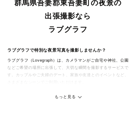
群馬県吾妻郡東吾妻町の夜景の
出張撮影なら
ラブグラフ
ラブグラフで特別な夜景写真を撮影しませんか？
ラブグラフ（Lovegraph）は、カメラマンがご自宅や神社、公園
などご希望の場所に出張して、大切な瞬間を撮影するサービスで
す。カップルやご夫婦のデート、家族や友達とのイベントなど、
さまざまなシーンでご利用いただけます。
七五三やお宮参りといったお子さまの記念行事も、自然な表情や
ありのままの空気感を大切に、何十年経っても見返したくなるよ
もっと見る
うな写真に仕上げます。
全国一律の安心料金でプロ品質をお届け
料金は全国どこでも一律。わかりやすく安心の価格設定です。オ
リジナルの研修と厳正な審査に合格し、撮影技術やホスピタリテ