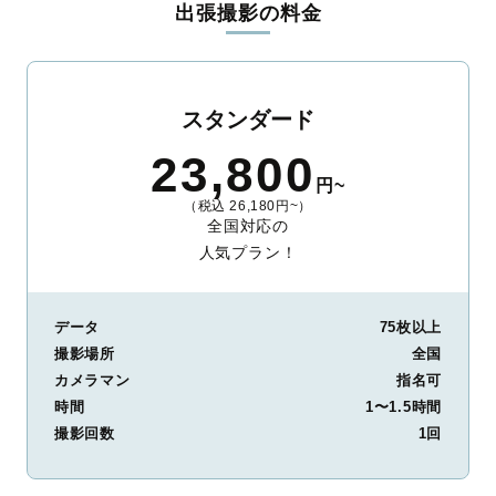
出張撮影の料金
ィを身につけたプロのカメラマンが全国47都道府県に在籍してい
ます。創業10年のノウハウを活かし、思い出に残る素敵な撮影体
験をお届けします。
丁寧なレタッチで思い出を美しく仕上げます
スタンダード
撮影後は、独自の編集技術で写真の明るさや色合いを丁寧に調
23,800
整。自然な雰囲気を残しつつも、おしゃれで洗練された仕上がり
円~
に。きっと「こんな写真を撮ってほしかった！」と思える一枚に
（税込 26,180円~）
出会えます。まずは、ラブグラフの
撮影事例
をご覧ください。
全国対応の
人気プラン！
データ
75枚以上
撮影場所
全国
カメラマン
指名可
時間
1〜1.5時間
撮影回数
1回