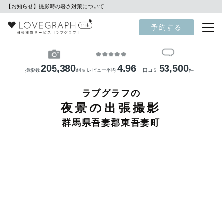
【お知らせ】撮影時の暑さ対策について
予約する
205,380
4.96
53,500
撮影数
組
レビュー平均
口コミ
件
※
ラブグラフの
夜景の出張撮影
群馬県吾妻郡東吾妻町