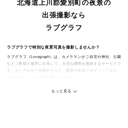
北海道上川郡愛別町の夜景の
出張撮影なら
ラブグラフ
ラブグラフで特別な夜景写真を撮影しませんか？
ラブグラフ（Lovegraph）は、カメラマンがご自宅や神社、公園
などご希望の場所に出張して、大切な瞬間を撮影するサービスで
す。カップルやご夫婦のデート、家族や友達とのイベントなど、
さまざまなシーンでご利用いただけます。
七五三やお宮参りといったお子さまの記念行事も、自然な表情や
ありのままの空気感を大切に、何十年経っても見返したくなるよ
もっと見る
うな写真に仕上げます。
全国一律の安心料金でプロ品質をお届け
料金は全国どこでも一律。わかりやすく安心の価格設定です。オ
リジナルの研修と厳正な審査に合格し、撮影技術やホスピタリテ