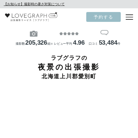
【お知らせ】撮影時の暑さ対策について
予約する
205,326
4.96
53,484
撮影数
組
レビュー平均
口コミ
件
※
ラブグラフの
夜景の出張撮影
北海道上川郡愛別町