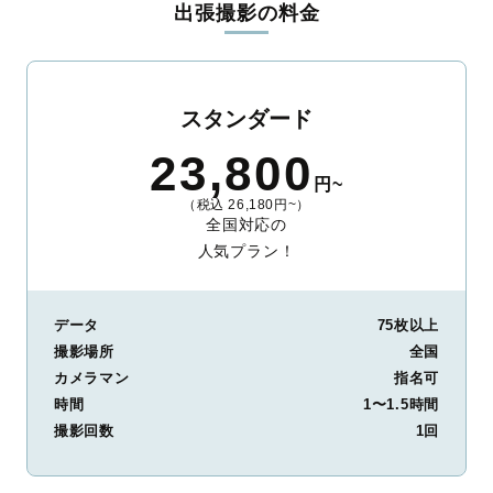
出張撮影の料金
ィを身につけたプロのカメラマンが全国47都道府県に在籍してい
ます。創業10年のノウハウを活かし、思い出に残る素敵な撮影体
験をお届けします。
丁寧なレタッチで思い出を美しく仕上げます
スタンダード
撮影後は、独自の編集技術で写真の明るさや色合いを丁寧に調
23,800
整。自然な雰囲気を残しつつも、おしゃれで洗練された仕上がり
円~
に。きっと「こんな写真を撮ってほしかった！」と思える一枚に
（税込 26,180円~）
出会えます。まずは、ラブグラフの
撮影事例
をご覧ください。
全国対応の
人気プラン！
データ
75枚以上
撮影場所
全国
カメラマン
指名可
時間
1〜1.5時間
撮影回数
1回