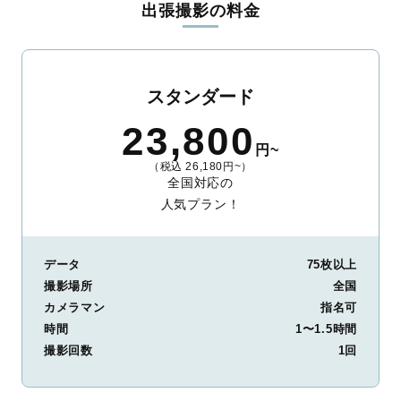
出張撮影の料金
ィを身につけたプロのカメラマンが全国47都道府県に在籍してい
ます。創業10年のノウハウを活かし、思い出に残る素敵な撮影体
験をお届けします。
丁寧なレタッチで思い出を美しく仕上げます
スタンダード
撮影後は、独自の編集技術で写真の明るさや色合いを丁寧に調
23,800
整。自然な雰囲気を残しつつも、おしゃれで洗練された仕上がり
円~
に。きっと「こんな写真を撮ってほしかった！」と思える一枚に
（税込 26,180円~）
出会えます。まずは、ラブグラフの
撮影事例
をご覧ください。
全国対応の
人気プラン！
データ
75枚以上
撮影場所
全国
カメラマン
指名可
時間
1〜1.5時間
撮影回数
1回