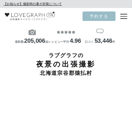
【お知らせ】撮影時の暑さ対策について
予約する
205,006
4.96
53,446
撮影数
組
レビュー平均
口コミ
件
※
ラブグラフの
夜景の出張撮影
北海道宗谷郡猿払村