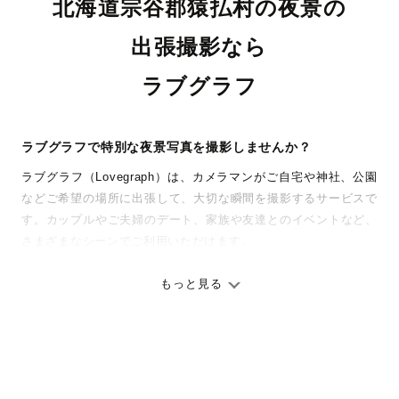
北海道宗谷郡猿払村の夜景の
出張撮影なら
ラブグラフ
ラブグラフで特別な夜景写真を撮影しませんか？
ラブグラフ（Lovegraph）は、カメラマンがご自宅や神社、公園
などご希望の場所に出張して、大切な瞬間を撮影するサービスで
す。カップルやご夫婦のデート、家族や友達とのイベントなど、
さまざまなシーンでご利用いただけます。
七五三やお宮参りといったお子さまの記念行事も、自然な表情や
ありのままの空気感を大切に、何十年経っても見返したくなるよ
もっと見る
うな写真に仕上げます。
全国一律の安心料金でプロ品質をお届け
料金は全国どこでも一律。わかりやすく安心の価格設定です。オ
リジナルの研修と厳正な審査に合格し、撮影技術やホスピタリテ