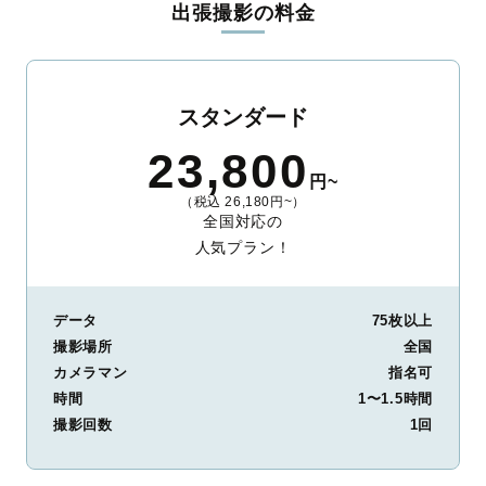
出張撮影の料金
ィを身につけたプロのカメラマンが全国47都道府県に在籍してい
ます。創業10年のノウハウを活かし、思い出に残る素敵な撮影体
験をお届けします。
丁寧なレタッチで思い出を美しく仕上げます
スタンダード
撮影後は、独自の編集技術で写真の明るさや色合いを丁寧に調
23,800
整。自然な雰囲気を残しつつも、おしゃれで洗練された仕上がり
円~
に。きっと「こんな写真を撮ってほしかった！」と思える一枚に
（税込 26,180円~）
出会えます。まずは、ラブグラフの
撮影事例
をご覧ください。
全国対応の
人気プラン！
データ
75枚以上
撮影場所
全国
カメラマン
指名可
時間
1〜1.5時間
撮影回数
1回