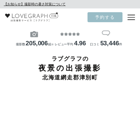
【お知らせ】撮影時の暑さ対策について
予約する
205,006
4.96
53,446
撮影数
組
レビュー平均
口コミ
件
※
ラブグラフの
夜景の出張撮影
北海道網走郡津別町