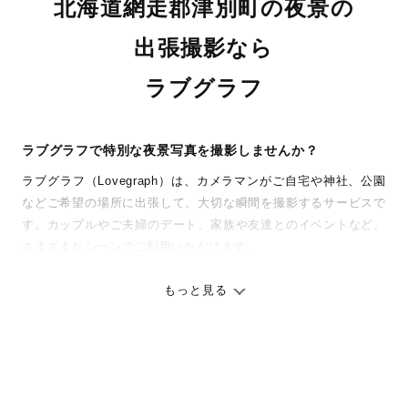
北海道網走郡津別町の夜景の
出張撮影なら
ラブグラフ
ラブグラフで特別な夜景写真を撮影しませんか？
ラブグラフ（Lovegraph）は、カメラマンがご自宅や神社、公園
などご希望の場所に出張して、大切な瞬間を撮影するサービスで
す。カップルやご夫婦のデート、家族や友達とのイベントなど、
さまざまなシーンでご利用いただけます。
七五三やお宮参りといったお子さまの記念行事も、自然な表情や
ありのままの空気感を大切に、何十年経っても見返したくなるよ
もっと見る
うな写真に仕上げます。
全国一律の安心料金でプロ品質をお届け
料金は全国どこでも一律。わかりやすく安心の価格設定です。オ
リジナルの研修と厳正な審査に合格し、撮影技術やホスピタリテ