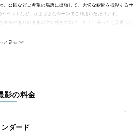
や神社、公園などご希望の場所に出張して、大切な瞬間を撮影するサ
のイベントなど、さまざまなシーンでご利用いただけます。
な表情やありのままの空気感を大切に、何十年経っても見返した
っと見る
です。オリジナルの研修と厳正な審査に合格し、撮影技術やホス
府県に在籍しています。創業10年のノウハウを活かし、思い出に
撮影の料金
寧に調整。自然な雰囲気を残しつつも、おしゃれで洗練された仕
と思える一枚に出会えます。まずは、ラブグラフの
撮影事例
をご
タンダード