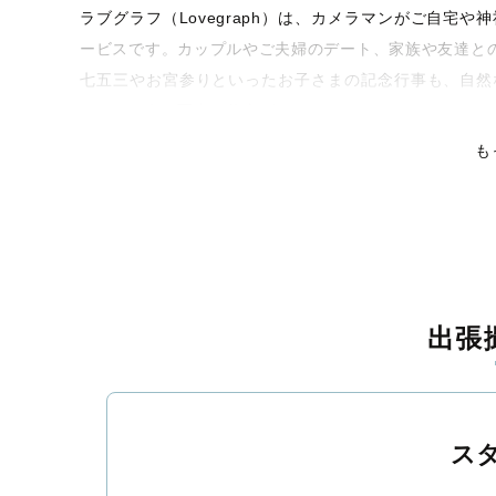
ラブグラフ（Lovegraph）は、カメラマンがご自宅
ービスです。カップルやご夫婦のデート、家族や友達と
七五三やお宮参りといったお子さまの記念行事も、自然
くなるような写真に仕上げます。
も
全国一律の安心料金でプロ品質をお届け
料金は全国どこでも一律。わかりやすく安心の価格設定
ピタリティを身につけたプロのカメラマンが全国47都道
残る素敵な撮影体験をお届けします。
丁寧なレタッチで思い出を美しく仕上げます
出張
撮影後は、独自の編集技術で写真の明るさや色合いを丁
上がりに。きっと「こんな写真を撮ってほしかった！」
覧ください。
ス