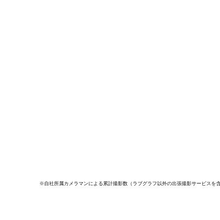
※自社所属カメラマンによる累計撮影数（ラブグラフ以外の出張撮影サービスを