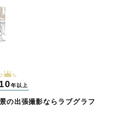
10
年以上
景の
出張撮影なら
ラブグラフ