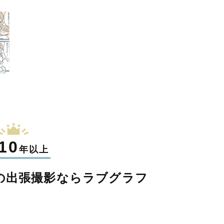
10
年以上
の
出張撮影なら
ラブグラフ