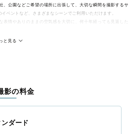
や神社、公園などご希望の場所に出張して、大切な瞬間を撮影するサ
のイベントなど、さまざまなシーンでご利用いただけます。
な表情やありのままの空気感を大切に、何十年経っても見返した
っと見る
です。オリジナルの研修と厳正な審査に合格し、撮影技術やホス
府県に在籍しています。創業10年のノウハウを活かし、思い出に
撮影の料金
寧に調整。自然な雰囲気を残しつつも、おしゃれで洗練された仕
と思える一枚に出会えます。まずは、ラブグラフの
撮影事例
をご
タンダード