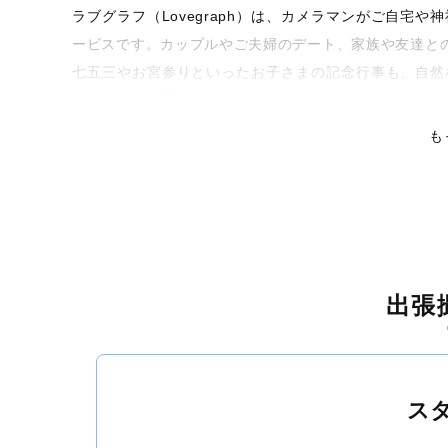
ラブグラフ（Lovegraph）は、カメラマンがご自宅
ービスです。カップルやご夫婦のデート、家族や友達と
七五三やお宮参りといったお子さまの記念行事も、自然
くなるような写真に仕上げます。
も
全国一律の安心料金でプロ品質をお届け
料金は全国どこでも一律。わかりやすく安心の価格設定
ピタリティを身につけたプロのカメラマンが全国47都道
残る素敵な撮影体験をお届けします。
丁寧なレタッチで思い出を美しく仕上げます
出張
撮影後は、独自の編集技術で写真の明るさや色合いを丁
上がりに。きっと「こんな写真を撮ってほしかった！」
覧ください。
ス