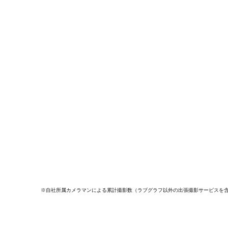
※自社所属カメラマンによる累計撮影数（ラブグラフ以外の出張撮影サービスを