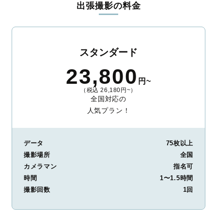
出張撮影の料金
ィを身につけたプロのカメラマンが全国47都道府県に在籍してい
ます。創業10年のノウハウを活かし、思い出に残る素敵な撮影体
験をお届けします。
丁寧なレタッチで思い出を美しく仕上げます
スタンダード
撮影後は、独自の編集技術で写真の明るさや色合いを丁寧に調
23,800
整。自然な雰囲気を残しつつも、おしゃれで洗練された仕上がり
円~
に。きっと「こんな写真を撮ってほしかった！」と思える一枚に
（税込 26,180円~）
出会えます。まずは、ラブグラフの
撮影事例
をご覧ください。
全国対応の
人気プラン！
データ
75枚以上
撮影場所
全国
カメラマン
指名可
時間
1〜1.5時間
撮影回数
1回