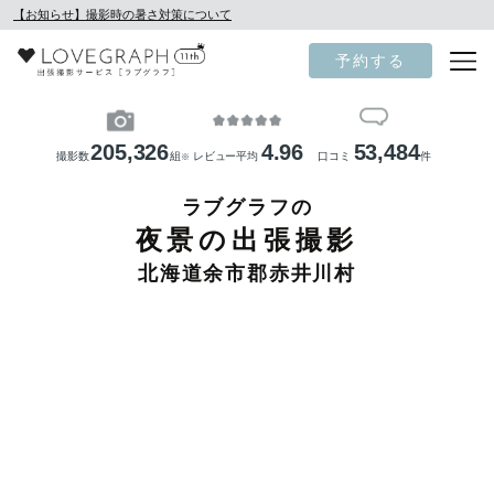
【お知らせ】撮影時の暑さ対策について
予約する
205,326
4.96
53,484
撮影数
組
レビュー平均
口コミ
件
※
ラブグラフの
夜景の出張撮影
北海道余市郡赤井川村