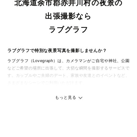
北海道余市郡赤井川村の夜景の
出張撮影なら
ラブグラフ
ラブグラフで特別な夜景写真を撮影しませんか？
ラブグラフ（Lovegraph）は、カメラマンがご自宅や神社、公園
などご希望の場所に出張して、大切な瞬間を撮影するサービスで
す。カップルやご夫婦のデート、家族や友達とのイベントなど、
さまざまなシーンでご利用いただけます。
七五三やお宮参りといったお子さまの記念行事も、自然な表情や
ありのままの空気感を大切に、何十年経っても見返したくなるよ
もっと見る
うな写真に仕上げます。
全国一律の安心料金でプロ品質をお届け
料金は全国どこでも一律。わかりやすく安心の価格設定です。オ
リジナルの研修と厳正な審査に合格し、撮影技術やホスピタリテ