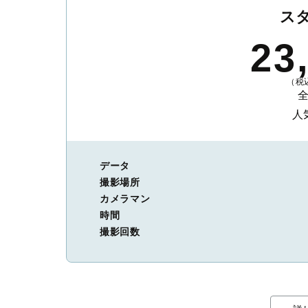
ス
23
（税込
人
データ
撮影場所
カメラマン
時間
撮影回数