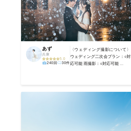
あず
〈ウェディング撮影について〉
兵庫
ウェディング二次会プラン：○対
5.0
240回
30件
応可能 雨撮影：○対応可能 ...