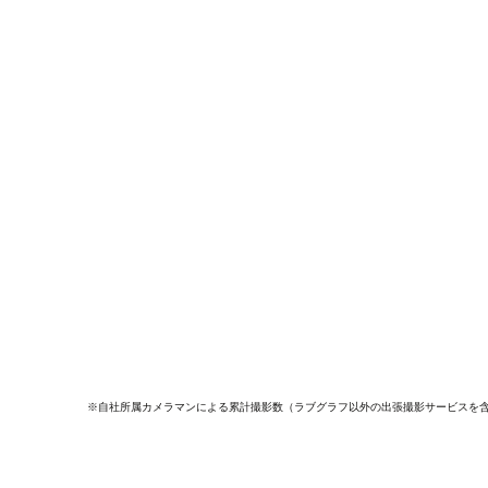
※自社所属カメラマンによる累計撮影数（ラブグラフ以外の出張撮影サービスを