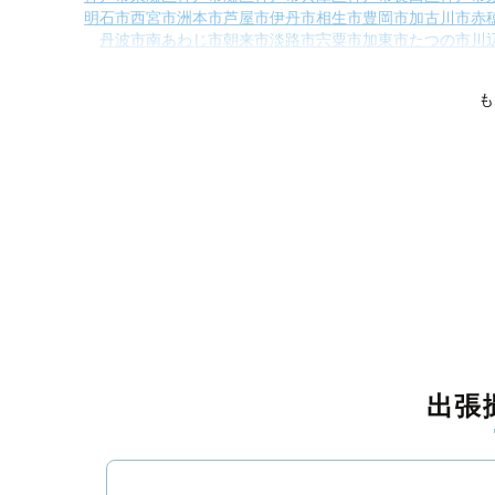
明石市
西宮市
洲本市
芦屋市
伊丹市
相生市
豊岡市
加古川市
赤
丹波市
南あわじ市
朝来市
淡路市
宍粟市
加東市
たつの市
川
神崎郡福崎町
神崎郡神河町
揖保郡太子町
赤
も
出張