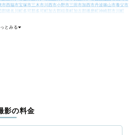
穂市
西脇市
宝塚市
三木市
川西市
小野市
三田市
加西市
丹波篠山市
養父市
辺郡猪名川町
多可郡多可町
加古郡稲美町
加古郡播磨町
神崎郡市川町
穂郡上郡町
佐用郡佐用町
美方郡香美町
美方郡新温泉町
っとみる
撮影の料金