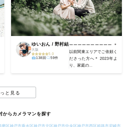
ゆいおん / 野村結
ーーーーーーーーーー ＊
大阪
以前関東エリアでご依頼く
5.0
138回
59件
ださった方へ＊ 2023年よ
り、家庭の...
っと見る
村からカメラマンを探す
須磨区
神戸市垂水区
神戸市北区
神戸市中央区
神戸市西区
姫路市
尼崎市