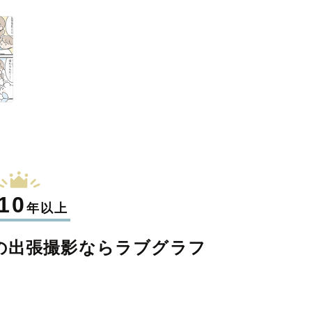
10
年以上
の
出張撮影なら
ラブグラフ