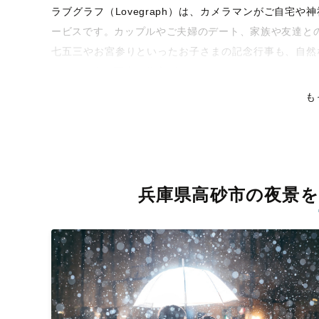
ラブグラフ（Lovegraph）は、カメラマンがご自宅
ービスです。カップルやご夫婦のデート、家族や友達と
七五三やお宮参りといったお子さまの記念行事も、自然
くなるような写真に仕上げます。
も
全国一律の安心料金でプロ品質をお届け
料金は全国どこでも一律。わかりやすく安心の価格設定
ピタリティを身につけたプロのカメラマンが全国47都道
残る素敵な撮影体験をお届けします。
兵庫県高砂市の夜景を
丁寧なレタッチで思い出を美しく仕上げます
撮影後は、独自の編集技術で写真の明るさや色合いを丁
上がりに。きっと「こんな写真を撮ってほしかった！」
覧ください。