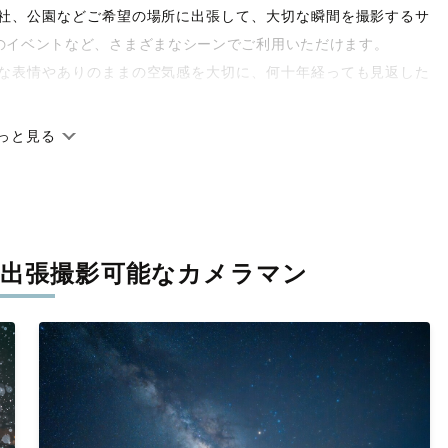
や神社、公園などご希望の場所に出張して、大切な瞬間を撮影するサ
のイベントなど、さまざまなシーンでご利用いただけます。
な表情やありのままの空気感を大切に、何十年経っても見返した
っと見る
です。オリジナルの研修と厳正な審査に合格し、撮影技術やホス
府県に在籍しています。創業10年のノウハウを活かし、思い出に
出張撮影可能なカメラマン
寧に調整。自然な雰囲気を残しつつも、おしゃれで洗練された仕
と思える一枚に出会えます。まずは、ラブグラフの
撮影事例
をご