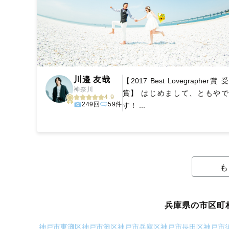
川邉 友哉
【2017 Best Lovegrapher賞 受
神奈川
賞】 はじめまして、ともやで
4.9
249回
59件
す！ ...
も
兵庫県の市区町
神戸市東灘区
神戸市灘区
神戸市兵庫区
神戸市長田区
神戸市