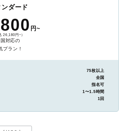
タンダード
,800
円~
 26,180円~）
全国対応の
気プラン！
75枚以上
全国
指名可
1〜1.5時間
1回