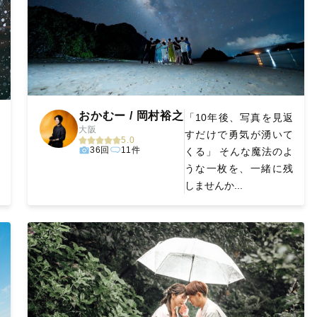
おかむー / 岡村裕之
「10年後、写真を見返
大阪
すだけで勇気が湧いて
5.0
36回
11件
くる」 そんな魔法のよ
うな一枚を、一緒に残
しませんか...