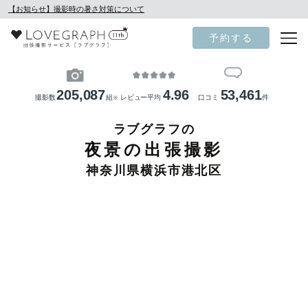
【お知らせ】撮影時の暑さ対策について
予約する
205,087
4.96
53,461
撮影数
組
レビュー平均
口コミ
件
※
ラブグラフの
夜景の出張撮影
神奈川県横浜市港北区