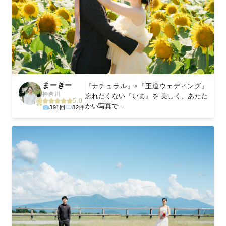
まーきー
『ナチュラル』×『王道ウェディング』
神奈川
忘れたくない『いま』を 美しく、あたた
5.0
かい写真で...
391回
82件