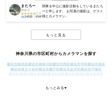
またろー
関東を中心に撮影活動をしているまたろ
神奈川
ーと申します。 お写真の撮影は、ゲスト
5.0
様とカメラマン...
240回
65件
もっと見る
神奈川県の市区町村からカメラマンを探す
横浜市鶴見区
横浜市神奈川区
横浜市西区
横浜市中区
横浜市南区
横浜市保土ケ谷区
横浜市磯子区
横浜市金沢区
横浜市戸塚区
横浜市港南区
横浜市旭区
横浜市緑区
横浜市瀬谷区
横浜市栄区
横浜市泉区
横浜市青葉区
横浜市都筑区
川崎市川崎区
川崎市幸区
川崎市中原区
川崎市高津区
川崎市多摩区
川崎市宮前区
もっとみる
川崎市麻生区
相模原市緑区
相模原市中央区
相模原市南区
横須賀市
平塚市
鎌倉市
藤沢市
小田原市
茅ヶ崎市
逗子市
三浦市
秦野市
厚木市
大和市
伊勢原市
海老名市
座間市
南足柄市
綾瀬市
三浦郡葉山町
高座郡寒川町
中郡大磯町
中郡二宮町
足柄上郡中井町
足柄上郡大井町
足柄上郡松田町
足柄上郡山北町