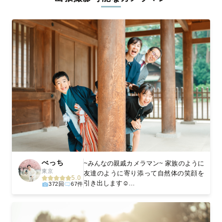
ィを身につけたプロのカメラマンが全国47都道府県に在籍してい
ます。創業10年のノウハウを活かし、思い出に残る素敵な撮影体
験をお届けします。
丁寧なレタッチで思い出を美しく仕上げます
撮影後は、独自の編集技術で写真の明るさや色合いを丁寧に調
整。自然な雰囲気を残しつつも、おしゃれで洗練された仕上がり
に。きっと「こんな写真を撮ってほしかった！」と思える一枚に
出会えます。まずは、ラブグラフの
撮影事例
をご覧ください。
べっち
~みんなの親戚カメラマン~ 家族のように
東京
友達のように寄り添って自然体の笑顔を
5.0
引き出します☺️...
372回
67件