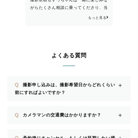
がらたくさん相談に乗ってくださり、当
日の流れや撮影場所などのご提案もいく
もっと見る
つもいただき、すっちゃんのおかげで理
想を形にすることができました！LINE
のコミュニケーションも丁寧で、安心し
て準備も進められました。 当日の移動
や流れもとてもスムーズで、下見などの
よくある質問
準備をとても丁寧に準備してくださった
のが伝わり、なんの心配や不安もなく撮
影を楽しむことに全力投球できました！
＋
Q
撮影申し込みは、撮影希望日からどれくらい
またぜひお願いします♡
前にすればよいですか？
＋
Q
カメラマンの交通費はかかりますか？
Q