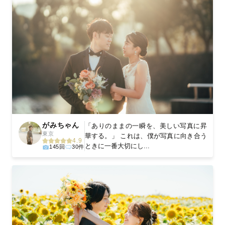
がみちゃん
「ありのままの一瞬を、美しい写真に昇
東京
華する。」 これは、僕が写真に向き合う
4.9
ときに一番大切にし...
145回
30件