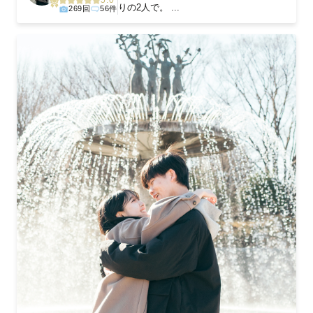
りの2人で。 ...
269回
56件