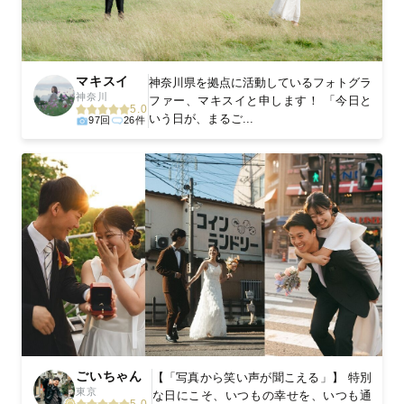
マキスイ
神奈川県を拠点に活動しているフォトグラ
神奈川
ファー、マキスイと申します！ 「今日と
5.0
いう日が、まるご...
97回
26件
ごいちゃん
【「写真から笑い声が聞こえる」】 特別
東京
な日にこそ、いつもの幸せを、いつも通
5.0