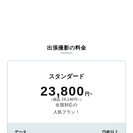
足柄上郡開成町
足柄下郡箱根町
足柄下郡真鶴町
足柄下郡湯河原町
愛甲郡愛川町
愛甲郡清川村
出張撮影の料金
スタンダード
23,800
円~
（税込 26,180円~）
全国対応の
人気プラン！
データ
75枚以上