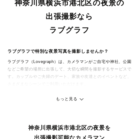
神奈川県横浜市港北区の夜景の
出張撮影なら
ラブグラフ
ラブグラフで特別な夜景写真を撮影しませんか？
ラブグラフ（Lovegraph）は、カメラマンがご自宅や神社、公園
などご希望の場所に出張して、大切な瞬間を撮影するサービスで
す。カップルやご夫婦のデート、家族や友達とのイベントなど、
さまざまなシーンでご利用いただけます。
七五三やお宮参りといったお子さまの記念行事も、自然な表情や
ありのままの空気感を大切に、何十年経っても見返したくなるよ
もっと見る
うな写真に仕上げます。
全国一律の安心料金でプロ品質をお届け
神奈川県横浜市港北区の夜景を
料金は全国どこでも一律。わかりやすく安心の価格設定です。オ
リジナルの研修と厳正な審査に合格し、撮影技術やホスピタリテ
出張撮影可能なカメラマン