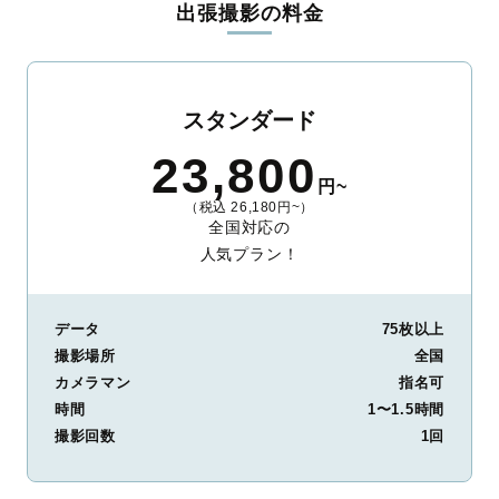
出張撮影の料金
ィを身につけたプロのカメラマンが全国47都道府県に在籍してい
ます。創業10年のノウハウを活かし、思い出に残る素敵な撮影体
験をお届けします。
丁寧なレタッチで思い出を美しく仕上げます
スタンダード
撮影後は、独自の編集技術で写真の明るさや色合いを丁寧に調
23,800
整。自然な雰囲気を残しつつも、おしゃれで洗練された仕上がり
円~
に。きっと「こんな写真を撮ってほしかった！」と思える一枚に
（税込 26,180円~）
出会えます。まずは、ラブグラフの
撮影事例
をご覧ください。
全国対応の
人気プラン！
データ
75枚以上
撮影場所
全国
カメラマン
指名可
時間
1〜1.5時間
撮影回数
1回