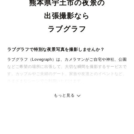
熊本県宇土市の夜景の
出張撮影なら
ラブグラフ
ラブグラフで特別な夜景写真を撮影しませんか？
ラブグラフ（Lovegraph）は、カメラマンがご自宅や神社、公園
などご希望の場所に出張して、大切な瞬間を撮影するサービスで
す。カップルやご夫婦のデート、家族や友達とのイベントなど、
さまざまなシーンでご利用いただけます。
七五三やお宮参りといったお子さまの記念行事も、自然な表情や
ありのままの空気感を大切に、何十年経っても見返したくなるよ
もっと見る
うな写真に仕上げます。
全国一律の安心料金でプロ品質をお届け
料金は全国どこでも一律。わかりやすく安心の価格設定です。オ
リジナルの研修と厳正な審査に合格し、撮影技術やホスピタリテ