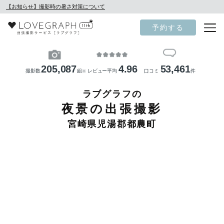
【お知らせ】撮影時の暑さ対策について
予約する
205,087
4.96
53,461
撮影数
組
レビュー平均
口コミ
件
※
ラブグラフの
夜景の出張撮影
宮崎県児湯郡都農町