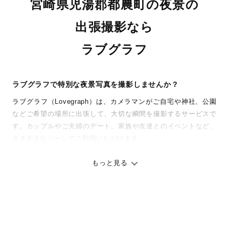
宮崎県児湯郡都農町の夜景の
出張撮影なら
ラブグラフ
ラブグラフで特別な夜景写真を撮影しませんか？
ラブグラフ（Lovegraph）は、カメラマンがご自宅や神社、公園
などご希望の場所に出張して、大切な瞬間を撮影するサービスで
す。カップルやご夫婦のデート、家族や友達とのイベントなど、
さまざまなシーンでご利用いただけます。
七五三やお宮参りといったお子さまの記念行事も、自然な表情や
ありのままの空気感を大切に、何十年経っても見返したくなるよ
もっと見る
うな写真に仕上げます。
全国一律の安心料金でプロ品質をお届け
料金は全国どこでも一律。わかりやすく安心の価格設定です。オ
リジナルの研修と厳正な審査に合格し、撮影技術やホスピタリテ