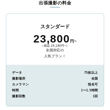
出張撮影の料金
ィを身につけたプロのカメラマンが全国47都道府県に在籍してい
ます。創業10年のノウハウを活かし、思い出に残る素敵な撮影体
験をお届けします。
丁寧なレタッチで思い出を美しく仕上げます
スタンダード
撮影後は、独自の編集技術で写真の明るさや色合いを丁寧に調
23,800
整。自然な雰囲気を残しつつも、おしゃれで洗練された仕上がり
円~
に。きっと「こんな写真を撮ってほしかった！」と思える一枚に
（税込 26,180円~）
出会えます。まずは、ラブグラフの
撮影事例
をご覧ください。
全国対応の
人気プラン！
データ
75枚以上
撮影場所
全国
カメラマン
指名可
時間
1〜1.5時間
撮影回数
1回