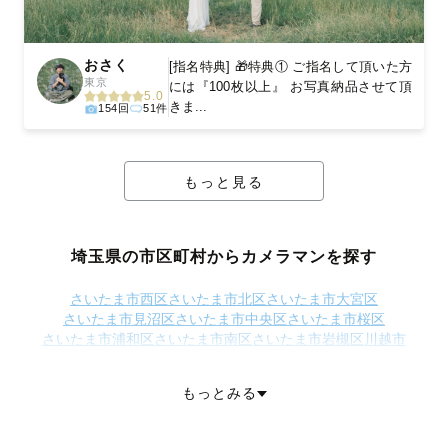
おさく
[指名特典] 🎁特典① ご指名して頂いた方
東京
には『100枚以上』 お写真納品させて頂
5.0
きま...
154回
51件
もっと見る
埼玉県の市区町村からカメラマンを探す
さいたま市西区
さいたま市北区
さいたま市大宮区
さいたま市見沼区
さいたま市中央区
さいたま市桜区
さいたま市浦和区
さいたま市南区
さいたま市岩槻区
川越市
熊谷市
川口市
行田市
秩父市
所沢市
飯能市
加須市
本庄市
東松山市
春日部市
狭山市
羽生市
鴻巣市
深谷市
上尾市
草加市
越谷市
蕨市
もっとみる
戸田市
入間市
朝霞市
志木市
和光市
新座市
桶川市
久喜市
北本市
八潮市
富士見市
三郷市
蓮田市
坂戸市
幸手市
鶴ヶ島市
日高市
吉川市
ふじみ野市
白岡市
北足立郡伊奈町
入間郡三芳町