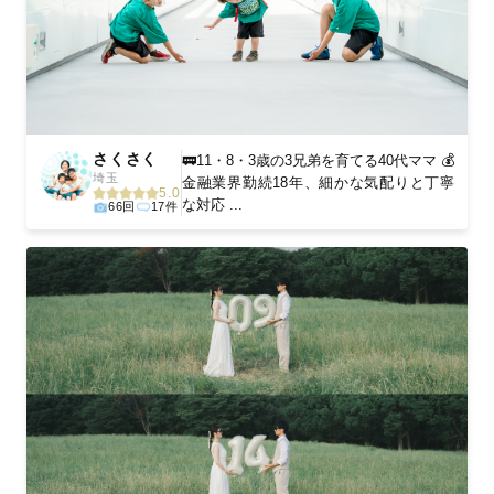
さくさく
🚃11・8・3歳の3兄弟を育てる40代ママ 💰
埼玉
金融業界勤続18年、細かな気配りと丁寧
5.0
な対応 ...
66回
17件