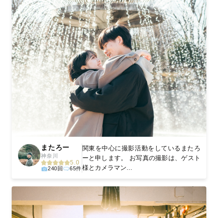
またろー
関東を中心に撮影活動をしているまたろ
神奈川
ーと申します。 お写真の撮影は、ゲスト
5.0
様とカメラマン...
240回
65件