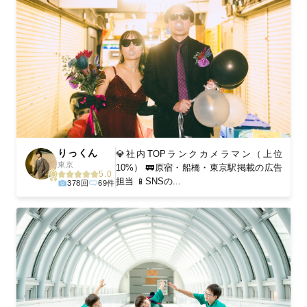
りっくん
💎社内TOPランクカメラマン（上位
東京
10%） 🚃原宿・船橋・東京駅掲載の広告
5.0
担当 📱SNSの...
378回
69件