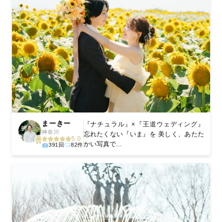
まーきー
『ナチュラル』×『王道ウェディング』
神奈川
忘れたくない『いま』を 美しく、あたた
5.0
かい写真で...
391回
82件