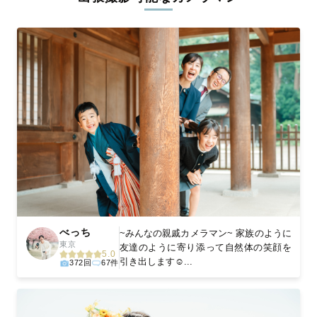
ィを身につけたプロのカメラマンが全国47都道府県に在籍してい
ます。創業10年のノウハウを活かし、思い出に残る素敵な撮影体
験をお届けします。
丁寧なレタッチで思い出を美しく仕上げます
撮影後は、独自の編集技術で写真の明るさや色合いを丁寧に調
整。自然な雰囲気を残しつつも、おしゃれで洗練された仕上がり
に。きっと「こんな写真を撮ってほしかった！」と思える一枚に
出会えます。まずは、ラブグラフの
撮影事例
をご覧ください。
べっち
~みんなの親戚カメラマン~ 家族のように
東京
友達のように寄り添って自然体の笑顔を
5.0
引き出します☺️...
372回
67件