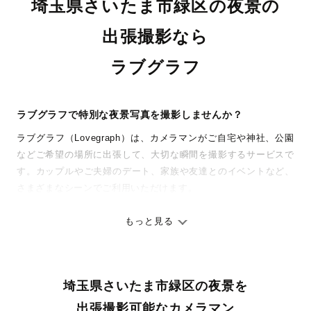
埼玉県さいたま市緑区の夜景の
出張撮影なら
ラブグラフ
ラブグラフで特別な夜景写真を撮影しませんか？
ラブグラフ（Lovegraph）は、カメラマンがご自宅や神社、公園
などご希望の場所に出張して、大切な瞬間を撮影するサービスで
す。カップルやご夫婦のデート、家族や友達とのイベントなど、
さまざまなシーンでご利用いただけます。
七五三やお宮参りといったお子さまの記念行事も、自然な表情や
ありのままの空気感を大切に、何十年経っても見返したくなるよ
もっと見る
うな写真に仕上げます。
全国一律の安心料金でプロ品質をお届け
埼玉県さいたま市緑区の夜景を
料金は全国どこでも一律。わかりやすく安心の価格設定です。オ
リジナルの研修と厳正な審査に合格し、撮影技術やホスピタリテ
出張撮影可能なカメラマン