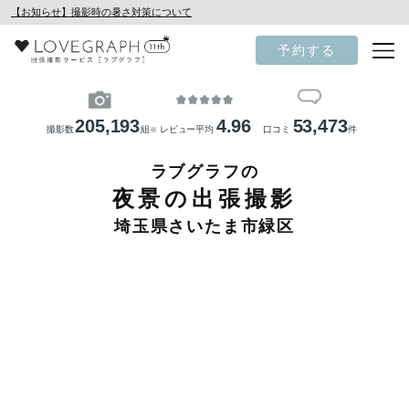
【お知らせ】撮影時の暑さ対策について
予約する
205,193
4.96
53,473
撮影数
組
レビュー平均
口コミ
件
※
ラブグラフの
夜景の出張撮影
埼玉県さいたま市緑区