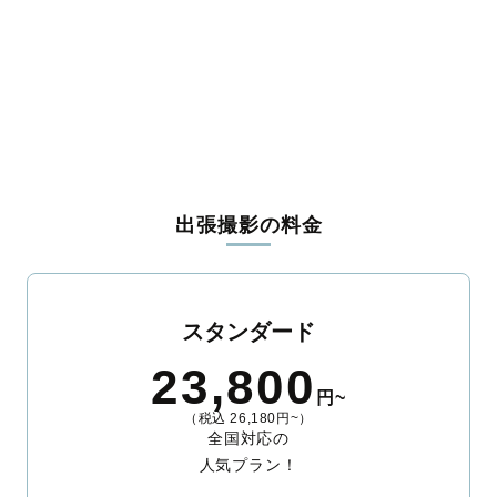
入間郡毛呂山町
入間郡越生町
比企郡滑川町
比企郡嵐山町
比企郡小川町
比企郡川島町
比企郡吉見町
比企郡鳩山町
比企郡ときがわ町
秩父郡横瀬町
秩父郡皆野町
秩父郡長瀞町
秩父郡小鹿野町
秩父郡東秩父村
児玉郡美里町
児玉郡神川町
児玉郡上里町
大里郡寄居町
南埼玉郡宮代町
北葛飾郡杉戸町
北葛飾郡松伏町
出張撮影の料金
スタンダード
23,800
円~
（税込 26,180円~）
全国対応の
人気プラン！