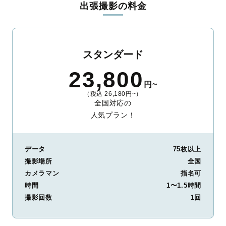
出張撮影の料金
ィを身につけたプロのカメラマンが全国47都道府県に在籍してい
ます。創業10年のノウハウを活かし、思い出に残る素敵な撮影体
験をお届けします。
丁寧なレタッチで思い出を美しく仕上げます
スタンダード
撮影後は、独自の編集技術で写真の明るさや色合いを丁寧に調
23,800
整。自然な雰囲気を残しつつも、おしゃれで洗練された仕上がり
円~
に。きっと「こんな写真を撮ってほしかった！」と思える一枚に
（税込 26,180円~）
出会えます。まずは、ラブグラフの
撮影事例
をご覧ください。
全国対応の
人気プラン！
データ
75枚以上
撮影場所
全国
カメラマン
指名可
時間
1〜1.5時間
撮影回数
1回