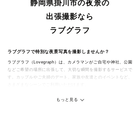
静岡県掛川市の夜景の
出張撮影なら
ラブグラフ
ラブグラフで特別な夜景写真を撮影しませんか？
ラブグラフ（Lovegraph）は、カメラマンがご自宅や神社、公園
などご希望の場所に出張して、大切な瞬間を撮影するサービスで
す。カップルやご夫婦のデート、家族や友達とのイベントなど、
さまざまなシーンでご利用いただけます。
七五三やお宮参りといったお子さまの記念行事も、自然な表情や
ありのままの空気感を大切に、何十年経っても見返したくなるよ
もっと見る
うな写真に仕上げます。
全国一律の安心料金でプロ品質をお届け
料金は全国どこでも一律。わかりやすく安心の価格設定です。オ
リジナルの研修と厳正な審査に合格し、撮影技術やホスピタリテ