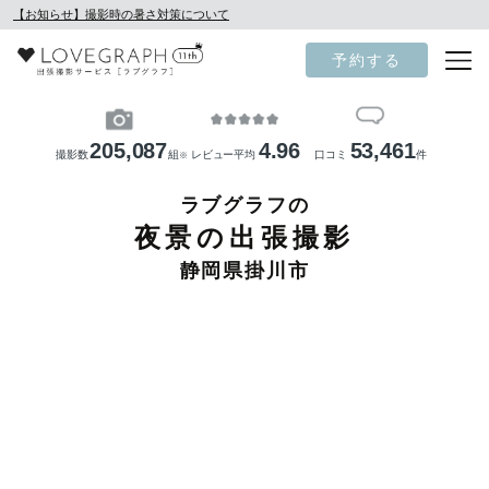
【お知らせ】撮影時の暑さ対策について
予約する
205,087
4.96
53,461
撮影数
組
レビュー平均
口コミ
件
※
ラブグラフの
夜景の出張撮影
静岡県掛川市