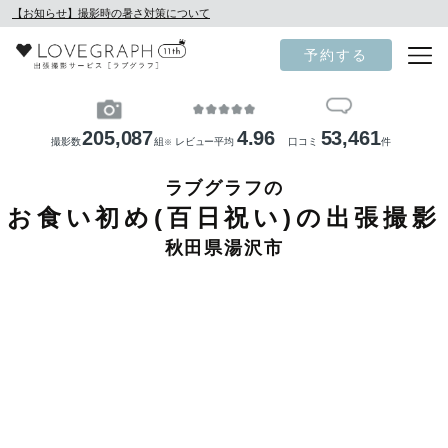
【お知らせ】撮影時の暑さ対策について
予約する
205,087
4.96
53,461
撮影数
組
レビュー平均
口コミ
件
※
ラブグラフの
お食い初め(百日祝い)の出張撮影
秋田県湯沢市