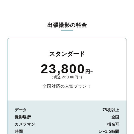
全国一律の安心料金でプロ品質をお届け
料金は全国どこでも一律。わかりやすく安心の価格設定です。オ
リジナルの研修と厳正な審査に合格し、撮影技術やホスピタリテ
出張撮影の料金
ィを身につけたプロのカメラマンが全国47都道府県に在籍してい
ます。創業10年のノウハウを活かし、思い出に残る素敵な撮影体
験をお届けします。
丁寧なレタッチで思い出を美しく仕上げます
スタンダード
撮影後は、独自の編集技術で写真の明るさや色合いを丁寧に調
23,800
整。自然な雰囲気を残しつつも、おしゃれで洗練された仕上がり
円~
に。きっと「こんな写真を撮ってほしかった！」と思える一枚に
（税込 26,180円~）
出会えます。まずは、ラブグラフの
撮影事例
をご覧ください。
全国対応の人気プラン！
データ
75枚以上
撮影場所
全国
カメラマン
指名可
時間
1〜1.5時間