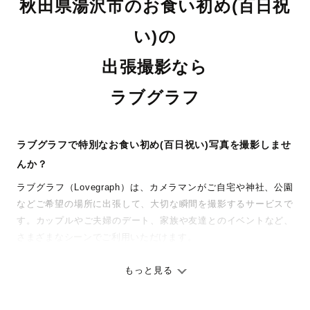
秋田県湯沢市のお食い初め(百日祝
い)の
出張撮影なら
ラブグラフ
ラブグラフで特別なお食い初め(百日祝い)写真を撮影しませ
んか？
ラブグラフ（Lovegraph）は、カメラマンがご自宅や神社、公園
などご希望の場所に出張して、大切な瞬間を撮影するサービスで
す。カップルやご夫婦のデート、家族や友達とのイベントなど、
さまざまなシーンでご利用いただけます。
七五三やお宮参りといったお子さまの記念行事も、自然な表情や
ありのままの空気感を大切に、何十年経っても見返したくなるよ
もっと見る
うな写真に仕上げます。