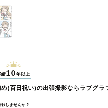
10
実績
年以上
め(百日祝い)の
出張撮影なら
ラブグラ
撮影しませんか？