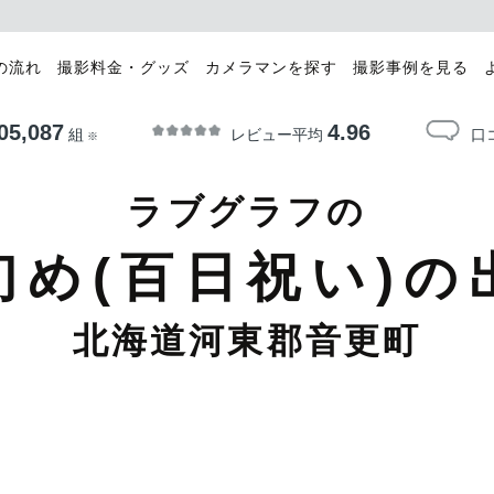
の流れ
撮影料金・グッズ
カメラマンを探す
撮影事例を見る
05,087
4.96
レビュー平均
口
組
※
ラブグラフの
初め(百日祝い)の
北海道河東郡音更町