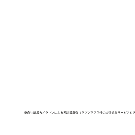
※自社所属カメラマンによる累計撮影数（ラブグラフ以外の出張撮影サービスを