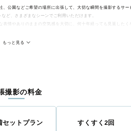
宅や神社、公園などご希望の場所に出張して、大切な瞬間を撮影するサー
トなど、さまざまなシーンでご利用いただけます。
な表情やありのままの空気感を大切に、何十年経っても見返したく
もっと見る
です。オリジナルの研修と厳正な審査に合格し、撮影技術やホスピ
籍しています。創業10年のノウハウを活かし、思い出に残る素敵な
張撮影の料金
丁寧に調整。自然な雰囲気を残しつつも、おしゃれで洗練された仕
る一枚に出会えます。まずは、ラブグラフの
撮影事例
をご覧ください
着セットプラン
すくすく2回