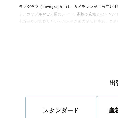
ラブグラフ（Lovegraph）は、カメラマンがご自
す。カップルやご夫婦のデート、家族や友達とのイベン
七五三やお宮参りといったお子さまの記念行事も、自然
うな写真に仕上げます。
全国一律の安心料金でプロ品質をお届け
料金は全国どこでも一律。わかりやすく安心の価格設定
ィを身につけたプロのカメラマンが全国47都道府県に在
験をお届けします。
丁寧なレタッチで思い出を美しく仕上げます
出
撮影後は、独自の編集技術で写真の明るさや色合いを
に。きっと「こんな写真を撮ってほしかった！」と思え
スタンダード
産