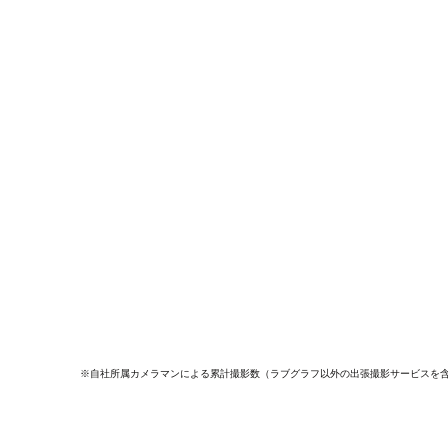
※自社所属カメラマンによる累計撮影数（ラブグラフ以外の出張撮影サービスを