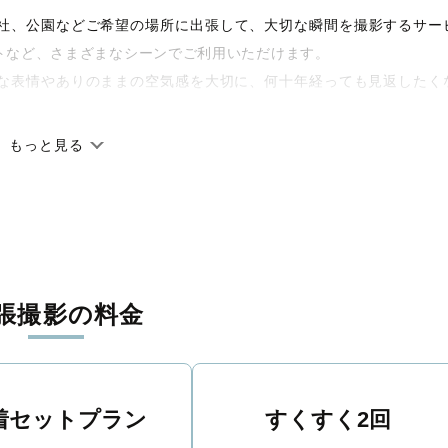
宅や神社、公園などご希望の場所に出張して、大切な瞬間を撮影するサー
トなど、さまざまなシーンでご利用いただけます。
な表情やありのままの空気感を大切に、何十年経っても見返したく
もっと見る
です。オリジナルの研修と厳正な審査に合格し、撮影技術やホスピ
籍しています。創業10年のノウハウを活かし、思い出に残る素敵な
張撮影の料金
丁寧に調整。自然な雰囲気を残しつつも、おしゃれで洗練された仕
る一枚に出会えます。まずは、ラブグラフの
撮影事例
をご覧ください
着セットプラン
すくすく2回