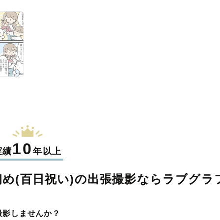
10
実績
年以上
め(百日祝い)の
出張撮影なら
ラブグラ
撮影しませんか？