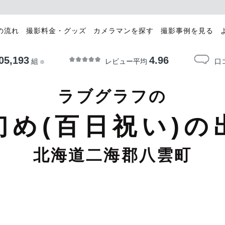
の流れ
撮影料金・グッズ
カメラマンを探す
撮影事例を見る
05,193
4.96
レビュー平均
口
組
※
ラブグラフの
初め(百日祝い)の
北海道二海郡八雲町