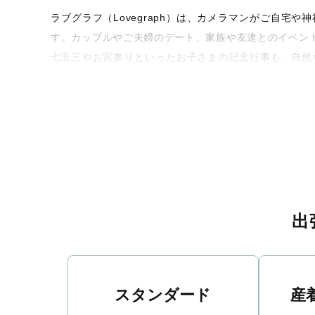
ラブグラフ（Lovegraph）は、カメラマンがご自
す。カップルやご夫婦のデート、家族や友達とのイベン
七五三やお宮参りといったお子さまの記念行事も、自然
うな写真に仕上げます。
全国一律の安心料金でプロ品質をお届け
料金は全国どこでも一律。わかりやすく安心の価格設定
ィを身につけたプロのカメラマンが全国47都道府県に在
験をお届けします。
丁寧なレタッチで思い出を美しく仕上げます
出
撮影後は、独自の編集技術で写真の明るさや色合いを
に。きっと「こんな写真を撮ってほしかった！」と思え
スタンダード
産