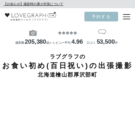
【お知らせ】撮影時の暑さ対策について
予約する
205,380
4.96
53,500
撮影数
組
レビュー平均
口コミ
件
※
ラブグラフの
お食い初め(百日祝い)の出張撮影
北海道檜山郡厚沢部町