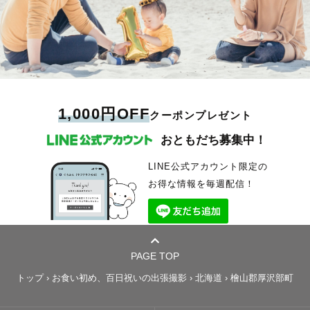
1,000円OFF
クーポンプレゼント
おともだち募集中！
LINE公式アカウント限定の
お得な情報を毎週配信！
PAGE TOP
トップ
›
お食い初め、百日祝いの出張撮影
›
北海道
›
檜山郡厚沢部町