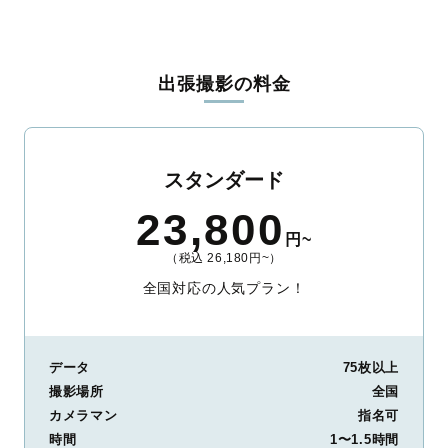
全国一律の安心料金でプロ品質をお届け
料金は全国どこでも一律。わかりやすく安心の価格設定です。オ
リジナルの研修と厳正な審査に合格し、撮影技術やホスピタリテ
出張撮影の料金
ィを身につけたプロのカメラマンが全国47都道府県に在籍してい
ます。創業10年のノウハウを活かし、思い出に残る素敵な撮影体
験をお届けします。
丁寧なレタッチで思い出を美しく仕上げます
スタンダード
撮影後は、独自の編集技術で写真の明るさや色合いを丁寧に調
23,800
整。自然な雰囲気を残しつつも、おしゃれで洗練された仕上がり
円~
に。きっと「こんな写真を撮ってほしかった！」と思える一枚に
（税込 26,180円~）
出会えます。まずは、ラブグラフの
撮影事例
をご覧ください。
全国対応の人気プラン！
データ
75枚以上
撮影場所
全国
カメラマン
指名可
時間
1〜1.5時間