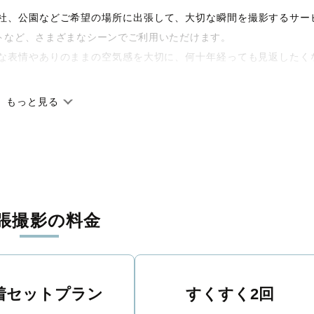
宅や神社、公園などご希望の場所に出張して、大切な瞬間を撮影するサー
トなど、さまざまなシーンでご利用いただけます。
な表情やありのままの空気感を大切に、何十年経っても見返したく
もっと見る
です。オリジナルの研修と厳正な審査に合格し、撮影技術やホスピ
籍しています。創業10年のノウハウを活かし、思い出に残る素敵な
張撮影の料金
丁寧に調整。自然な雰囲気を残しつつも、おしゃれで洗練された仕
る一枚に出会えます。まずは、ラブグラフの
撮影事例
をご覧ください
着セットプラン
すくすく2回