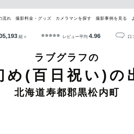
の流れ
撮影料金・グッズ
カメラマンを探す
撮影事例を見る
05,193
4.96
レビュー平均
口
組
※
ラブグラフの
初め(百日祝い)の
北海道寿都郡黒松内町