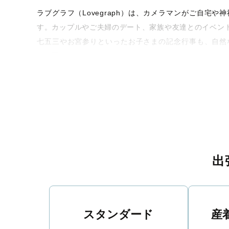
ラブグラフ（Lovegraph）は、カメラマンがご自
す。カップルやご夫婦のデート、家族や友達とのイベン
七五三やお宮参りといったお子さまの記念行事も、自然
うな写真に仕上げます。
全国一律の安心料金でプロ品質をお届け
料金は全国どこでも一律。わかりやすく安心の価格設定
ィを身につけたプロのカメラマンが全国47都道府県に在
験をお届けします。
丁寧なレタッチで思い出を美しく仕上げます
出
撮影後は、独自の編集技術で写真の明るさや色合いを
に。きっと「こんな写真を撮ってほしかった！」と思え
スタンダード
産