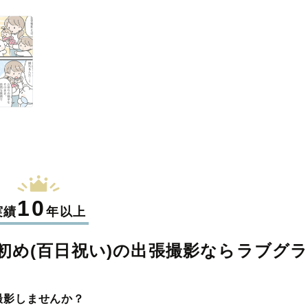
10
実績
年以上
め(百日祝い)の
出張撮影なら
ラブグ
撮影しませんか？