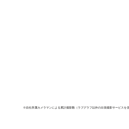
※自社所属カメラマンによる累計撮影数（ラブグラフ以外の出張撮影サービスを