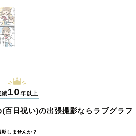
10
実績
年以上
(百日祝い)の
出張撮影なら
ラブグラフ
撮影しませんか？