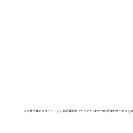
※自社所属カメラマンによる累計撮影数（ラブグラフ以外の出張撮影サービスを