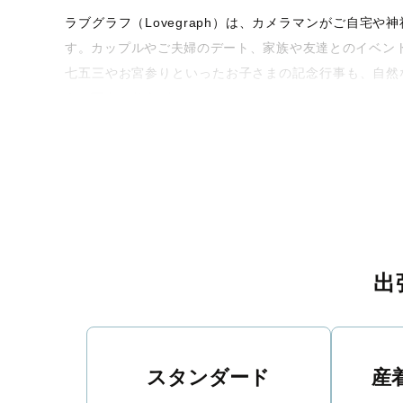
ラブグラフ（Lovegraph）は、カメラマンがご自
す。カップルやご夫婦のデート、家族や友達とのイベン
七五三やお宮参りといったお子さまの記念行事も、自然
うな写真に仕上げます。
全国一律の安心料金でプロ品質をお届け
料金は全国どこでも一律。わかりやすく安心の価格設定
ィを身につけたプロのカメラマンが全国47都道府県に在
験をお届けします。
丁寧なレタッチで思い出を美しく仕上げます
出
撮影後は、独自の編集技術で写真の明るさや色合いを
に。きっと「こんな写真を撮ってほしかった！」と思え
スタンダード
産