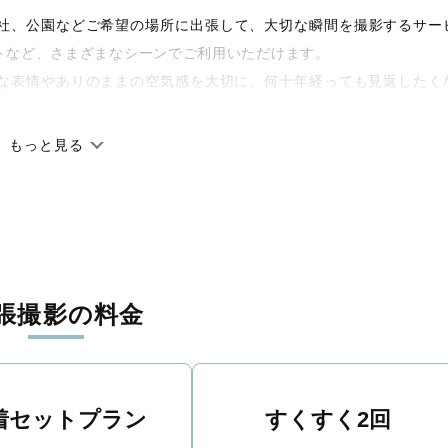
宅や神社、公園などご希望の場所に出張して、大切な瞬間を撮影するサー
トなど、さまざまなシーンでご利用いただけます。
な表情やありのままの空気感を大切に、何十年経っても見返したく
もっと見る
です。オリジナルの研修と厳正な審査に合格し、撮影技術やホスピ
籍しています。創業10年のノウハウを活かし、思い出に残る素敵な
張撮影の料金
丁寧に調整。自然な雰囲気を残しつつも、おしゃれで洗練された仕
る一枚に出会えます。まずは、ラブグラフの
撮影事例
をご覧ください
着セットプラン
すくすく2回