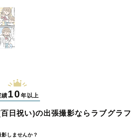
10
実績
年以上
百日祝い)の
出張撮影なら
ラブグラフ
撮影しませんか？