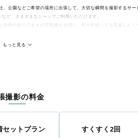
宅や神社、公園などご希望の場所に出張して、大切な瞬間を撮影するサー
トなど、さまざまなシーンでご利用いただけます。
な表情やありのままの空気感を大切に、何十年経っても見返したく
もっと見る
です。オリジナルの研修と厳正な審査に合格し、撮影技術やホスピ
籍しています。創業10年のノウハウを活かし、思い出に残る素敵な
張撮影の料金
丁寧に調整。自然な雰囲気を残しつつも、おしゃれで洗練された仕
る一枚に出会えます。まずは、ラブグラフの
撮影事例
をご覧ください
着セットプラン
すくすく2回