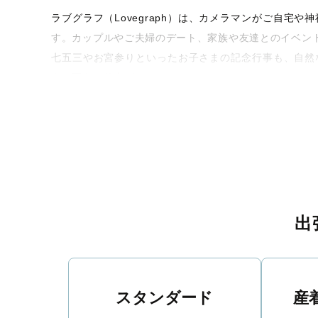
ラブグラフ（Lovegraph）は、カメラマンがご自
す。カップルやご夫婦のデート、家族や友達とのイベン
七五三やお宮参りといったお子さまの記念行事も、自然
うな写真に仕上げます。
全国一律の安心料金でプロ品質をお届け
料金は全国どこでも一律。わかりやすく安心の価格設定
ィを身につけたプロのカメラマンが全国47都道府県に在
験をお届けします。
丁寧なレタッチで思い出を美しく仕上げます
出
撮影後は、独自の編集技術で写真の明るさや色合いを
に。きっと「こんな写真を撮ってほしかった！」と思え
スタンダード
産