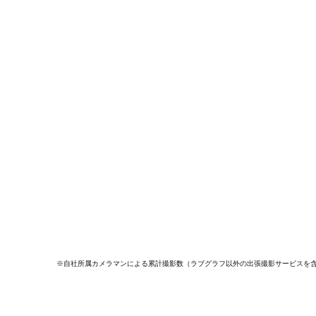
※自社所属カメラマンによる累計撮影数（ラブグラフ以外の出張撮影サービスを