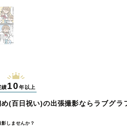
10
実績
年以上
め(百日祝い)の
出張撮影なら
ラブグラ
撮影しませんか？