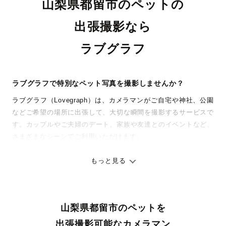
山梨県都留市のペットの
出張撮影なら
ラブグラフ
ラブグラフで特別なペット写真を撮影しませんか？
ラブグラフ（Lovegraph）は、カメラマンがご自宅や神社、公園
などご希望の場所に出張して、大切な瞬間を撮影するサービスで
す。カップルやご夫婦のデート、家族や友達とのイベントなど、
さまざまなシーンでご利用いただけます。
七五三やお宮参りといったお子さまの記念行事も、自然な表情や
ありのままの空気感を大切に、何十年経っても見返したくなるよ
もっと見る
うな写真に仕上げます。
全国一律の安心料金でプロ品質をお届け
山梨県都留市のペットを
料金は全国どこでも一律。わかりやすく安心の価格設定です。オ
リジナルの研修と厳正な審査に合格し、撮影技術やホスピタリテ
出張撮影可能なカメラマン