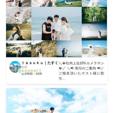
ｔａｓｕｋｕ｜たすく
＼💎社内上位10%カメラマン
静岡
💎／ ＼📢 割引のご案内 📢／
5.0
ご指名頂いたゲスト様に割
359回
82件
引...