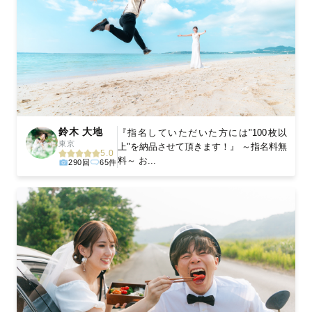
鈴木 大地
『指名していただいた方には"100枚以
東京
上"を納品させて頂きます！』 ～指名料無
5.0
料～ お...
290回
65件