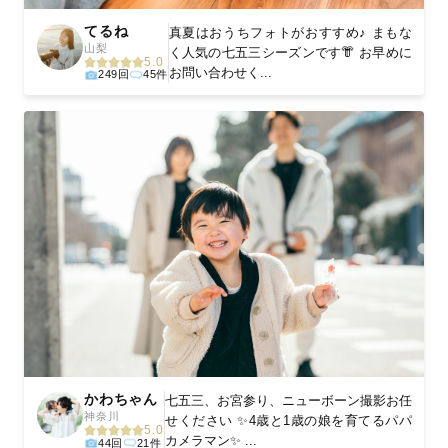
てるね
真夏はおうちフォトがおすすめ♪ まもな
山梨
く人気の七五三シーズンです👘 お早めに
5.0
お問い合わせく...
249回
45件
かわちゃん
七五三、お宮参り、ニューボーン撮影お任
神奈川
せください ✨4歳と1歳の娘を育てるパパ
5.0
カメラマン✨ ...
44回
21件