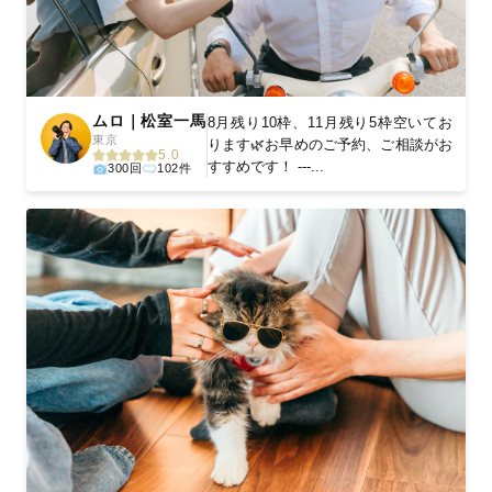
ムロ｜松室一馬
8月残り10枠、11月残り5枠空いてお
東京
ります🌿お早めのご予約、ご相談がお
5.0
すすめです！ ---...
300回
102件