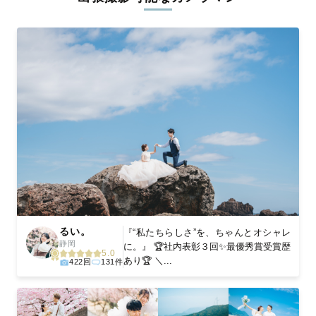
ィを身につけたプロのカメラマンが全国47都道府県に在籍してい
ます。創業10年のノウハウを活かし、思い出に残る素敵な撮影体
験をお届けします。
丁寧なレタッチで思い出を美しく仕上げます
撮影後は、独自の編集技術で写真の明るさや色合いを丁寧に調
整。自然な雰囲気を残しつつも、おしゃれで洗練された仕上がり
に。きっと「こんな写真を撮ってほしかった！」と思える一枚に
出会えます。まずは、ラブグラフの
撮影事例
をご覧ください。
るい。
『“私たちらしさ”を、ちゃんとオシャレ
静岡
に。』 🏆社内表彰３回✨最優秀賞受賞歴
5.0
あり🏆 ＼...
422回
131件