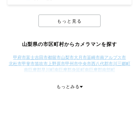
もっと見る
山梨県の市区町村からカメラマンを探す
甲府市
富士吉田市
都留市
山梨市
大月市
韮崎市
南アルプス市
北杜市
甲斐市
笛吹市
上野原市
甲州市
中央市
西八代郡市川三郷町
南巨摩郡早川町
南巨摩郡身延町
南巨摩郡南部町
南巨摩郡富士川町
中巨摩郡昭和町
南都留郡道志村
南都留郡西桂町
南都留郡山中湖村
南都留郡鳴沢村
もっとみる
南都留郡富士河口湖町
北都留郡小菅村
北都留郡丹波山村