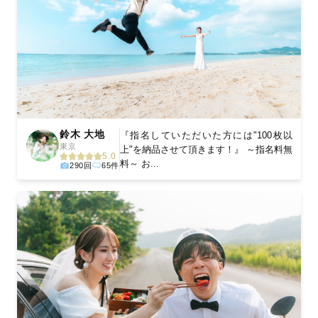
鈴木 大地
『指名していただいた方には"100枚以
東京
上"を納品させて頂きます！』 ～指名料無
5.0
料～ お...
290回
65件