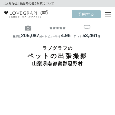
【お知らせ】撮影時の暑さ対策について
予約する
205,087
4.96
53,461
撮影数
組
レビュー平均
口コミ
件
※
ラブグラフの
ペットの出張撮影
山梨県南都留郡忍野村