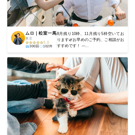
ムロ｜松室一馬
8月残り10枠、11月残り5枠空いてお
東京
ります🌿お早めのご予約、ご相談がお
5.0
すすめです！ ---...
300回
102件