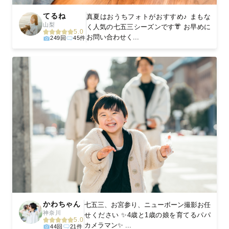
てるね
真夏はおうちフォトがおすすめ♪ まもな
山梨
く人気の七五三シーズンです👘 お早めに
5.0
お問い合わせく...
249回
45件
かわちゃん
七五三、お宮参り、ニューボーン撮影お任
神奈川
せください ✨4歳と1歳の娘を育てるパパ
5.0
カメラマン✨ ...
44回
21件