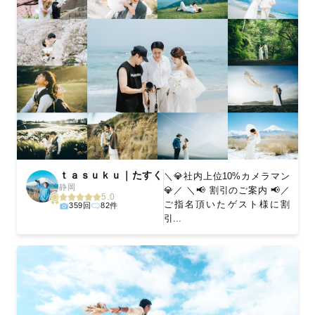
ｔａｓｕｋｕ｜たすく
＼💎社内上位10%カメラマン
静岡
💎／ ＼📢 割引のご案内 📢／
5.0
ご指名頂いたゲスト様に割
359回
82件
引...