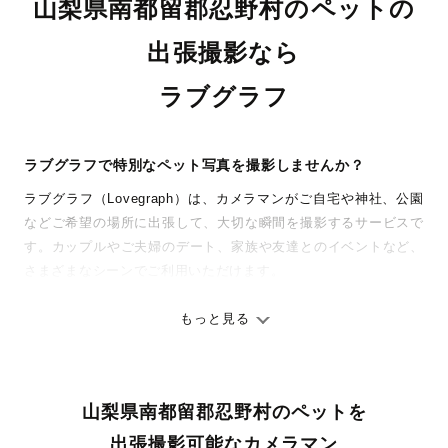
山梨県南都留郡忍野村のペットの
出張撮影なら
ラブグラフ
ラブグラフで特別なペット写真を撮影しませんか？
ラブグラフ（Lovegraph）は、カメラマンがご自宅や神社、公園
などご希望の場所に出張して、大切な瞬間を撮影するサービスで
す。カップルやご夫婦のデート、家族や友達とのイベントなど、
さまざまなシーンでご利用いただけます。
七五三やお宮参りといったお子さまの記念行事も、自然な表情や
ありのままの空気感を大切に、何十年経っても見返したくなるよ
もっと見る
うな写真に仕上げます。
全国一律の安心料金でプロ品質をお届け
山梨県南都留郡忍野村のペットを
料金は全国どこでも一律。わかりやすく安心の価格設定です。オ
リジナルの研修と厳正な審査に合格し、撮影技術やホスピタリテ
出張撮影可能なカメラマン