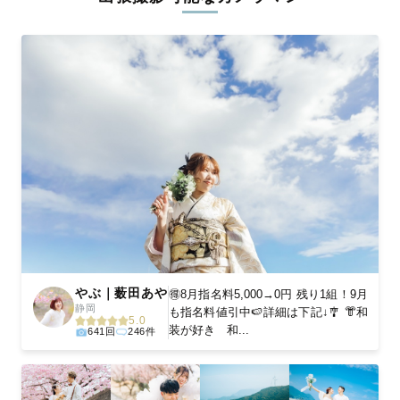
ィを身につけたプロのカメラマンが全国47都道府県に在籍してい
ます。創業10年のノウハウを活かし、思い出に残る素敵な撮影体
験をお届けします。
丁寧なレタッチで思い出を美しく仕上げます
撮影後は、独自の編集技術で写真の明るさや色合いを丁寧に調
整。自然な雰囲気を残しつつも、おしゃれで洗練された仕上がり
に。きっと「こんな写真を撮ってほしかった！」と思える一枚に
出会えます。まずは、ラブグラフの
撮影事例
をご覧ください。
やぶ｜薮田あや
🉐8月指名料5,000→0円 残り1組！9月
静岡
も指名料値引中🍉詳細は下記↓🎐 👘和
5.0
装が好き 和...
641回
246件