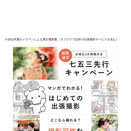
※自社所属カメラマンによる累計撮影数（ラブグラフ以外の出張撮影サービスを含む）