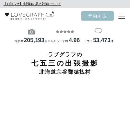
【お知らせ】撮影時の暑さ対策について
予約する
205,193
4.96
53,473
撮影数
組
レビュー平均
口コミ
件
※
ラブグラフの
七五三の出張撮影
北海道宗谷郡猿払村