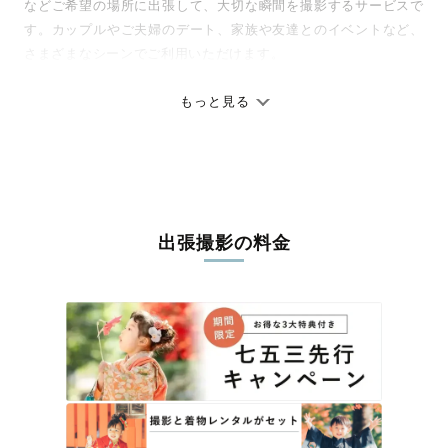
などご希望の場所に出張して、大切な瞬間を撮影するサービスで
す。カップルやご夫婦のデート、家族や友達とのイベントなど、
さまざまなシーンでご利用いただけます。
七五三やお宮参りといったお子さまの記念行事も、自然な表情や
ありのままの空気感を大切に、何十年経っても見返したくなるよ
もっと見る
うな写真に仕上げます。
全国一律の安心料金でプロ品質をお届け
料金は全国どこでも一律。わかりやすく安心の価格設定です。オ
リジナルの研修と厳正な審査に合格し、撮影技術やホスピタリテ
出張撮影の料金
ィを身につけたプロのカメラマンが全国47都道府県に在籍してい
ます。創業10年のノウハウを活かし、思い出に残る素敵な撮影体
験をお届けします。
丁寧なレタッチで思い出を美しく仕上げます
撮影後は、独自の編集技術で写真の明るさや色合いを丁寧に調
整。自然な雰囲気を残しつつも、おしゃれで洗練された仕上がり
に。きっと「こんな写真を撮ってほしかった！」と思える一枚に
出会えます。まずは、ラブグラフの
撮影事例
をご覧ください。