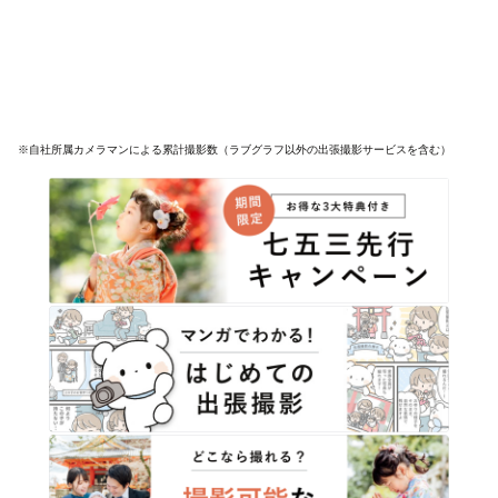
※自社所属カメラマンによる累計撮影数（ラブグラフ以外の出張撮影サービスを含む）