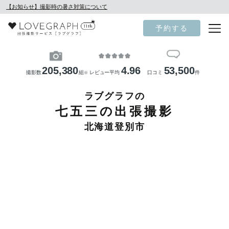
【お知らせ】撮影時の暑さ対策について
予約する
205,380
4.96
53,500
撮影数
組
レビュー平均
口コミ
件
※
ラブグラフの
七五三の出張撮影
北海道登別市