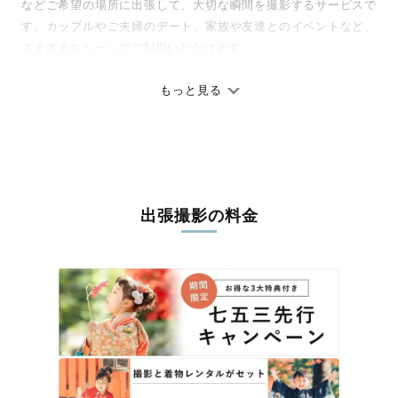
などご希望の場所に出張して、大切な瞬間を撮影するサービスで
す。カップルやご夫婦のデート、家族や友達とのイベントなど、
さまざまなシーンでご利用いただけます。
七五三やお宮参りといったお子さまの記念行事も、自然な表情や
ありのままの空気感を大切に、何十年経っても見返したくなるよ
もっと見る
うな写真に仕上げます。
全国一律の安心料金でプロ品質をお届け
料金は全国どこでも一律。わかりやすく安心の価格設定です。オ
リジナルの研修と厳正な審査に合格し、撮影技術やホスピタリテ
出張撮影の料金
ィを身につけたプロのカメラマンが全国47都道府県に在籍してい
ます。創業10年のノウハウを活かし、思い出に残る素敵な撮影体
験をお届けします。
丁寧なレタッチで思い出を美しく仕上げます
撮影後は、独自の編集技術で写真の明るさや色合いを丁寧に調
整。自然な雰囲気を残しつつも、おしゃれで洗練された仕上がり
に。きっと「こんな写真を撮ってほしかった！」と思える一枚に
出会えます。まずは、ラブグラフの
撮影事例
をご覧ください。