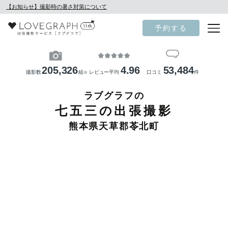
【お知らせ】撮影時の暑さ対策について
予約する
205,326
4.96
53,484
撮影数
組
レビュー平均
口コミ
件
※
ラブグラフの
七五三の出張撮影
熊本県天草郡苓北町