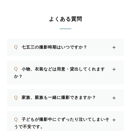
七五三の時の楽しい思い出を思い出す様
な写真ばかりで撮影を依頼して良かった
と思いました。 楽しい時間、楽しい思
よくある質問
い出を刻む事が出来ました。本当にあり
がとうございます。
＋
Q
七五三の撮影時期はいつですか？
＋
Q
小物、衣装などは用意・貸出してくれます
か？
＋
Q
家族、親族も一緒に撮影できますか？
＋
Q
子どもが撮影中にぐずったり泣いてしまいそ
うで不安です。