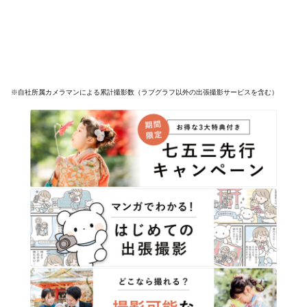
※自社所属カメラマンによる累計撮影数（ラブグラフ以外の出張撮影サービスを含む）