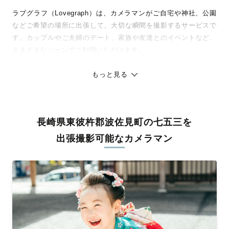
ラブグラフ（Lovegraph）は、カメラマンがご自宅や神社、公園
などご希望の場所に出張して、大切な瞬間を撮影するサービスで
す。カップルやご夫婦のデート、家族や友達とのイベントなど、
さまざまなシーンでご利用いただけます。
七五三やお宮参りといったお子さまの記念行事も、自然な表情や
ありのままの空気感を大切に、何十年経っても見返したくなるよ
もっと見る
うな写真に仕上げます。
全国一律の安心料金でプロ品質をお届け
長崎県東彼杵郡波佐見町の七五三を
料金は全国どこでも一律。わかりやすく安心の価格設定です。オ
リジナルの研修と厳正な審査に合格し、撮影技術やホスピタリテ
出張撮影可能なカメラマン
ィを身につけたプロのカメラマンが全国47都道府県に在籍してい
ます。創業10年のノウハウを活かし、思い出に残る素敵な撮影体
験をお届けします。
丁寧なレタッチで思い出を美しく仕上げます
撮影後は、独自の編集技術で写真の明るさや色合いを丁寧に調
整。自然な雰囲気を残しつつも、おしゃれで洗練された仕上がり