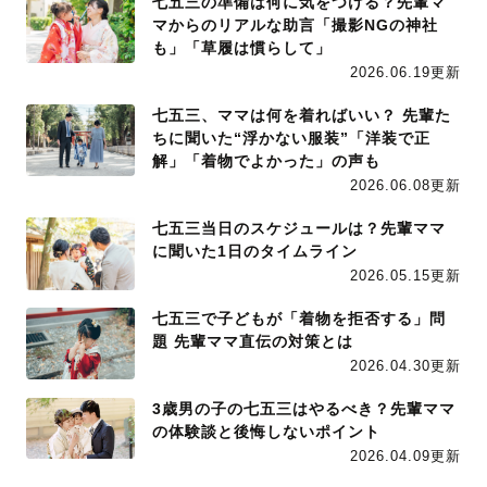
七五三の準備は何に気をつける？先輩マ
マからのリアルな助言「撮影NGの神社
も」「草履は慣らして」
2026.06.19更新
七五三、ママは何を着ればいい？ 先輩た
ちに聞いた“浮かない服装”「洋装で正
解」「着物でよかった」の声も
2026.06.08更新
七五三当日のスケジュールは？先輩ママ
に聞いた1日のタイムライン
2026.05.15更新
七五三で子どもが「着物を拒否する」問
題 先輩ママ直伝の対策とは
2026.04.30更新
3歳男の子の七五三はやるべき？先輩ママ
の体験談と後悔しないポイント
2026.04.09更新