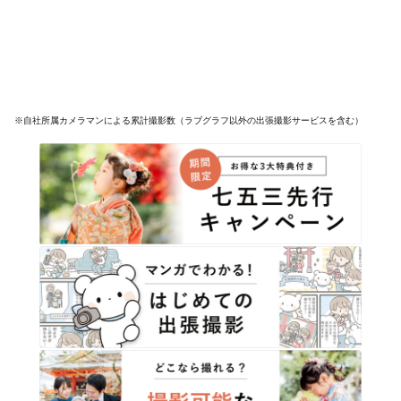
※自社所属カメラマンによる累計撮影数（ラブグラフ以外の出張撮影サービスを含む）