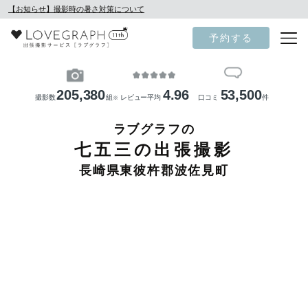
【お知らせ】撮影時の暑さ対策について
予約する
205,380
4.96
53,500
撮影数
組
レビュー平均
口コミ
件
※
ラブグラフの
七五三の出張撮影
長崎県東彼杵郡波佐見町