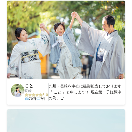
こと
九州・長崎を中心に撮影担当しております
長崎
『 こと 』と申します！ 現在第一子妊娠中
5.0
の為、ご...
70回
7件