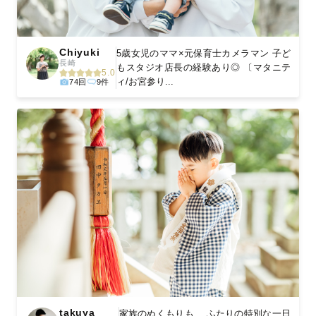
Chiyuki
5歳女児のママ×元保育士カメラマン 子ど
長崎
もスタジオ店長の経験あり◎ 〔マタニテ
5.0
ィ/お宮参り...
74回
9件
takuya
家族のぬくもりも、 ふたりの特別な一日