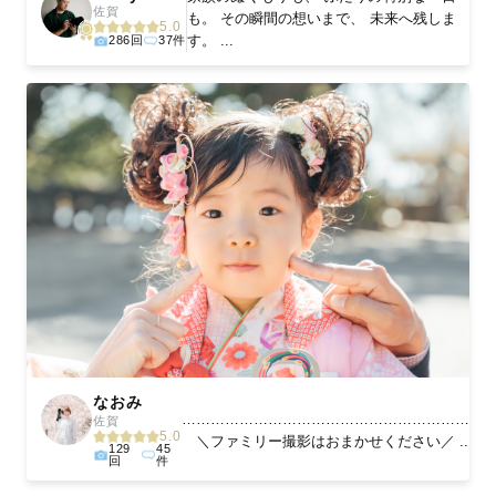
佐賀
も。 その瞬間の想いまで、 未来へ残しま
5.0
す。 ...
286回
37件
なおみ
………………………………………………………
佐賀
5.0
＼ファミリー撮影はおまかせください／ ...
129
45
回
件