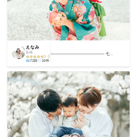
に。きっと「こんな写真を撮ってほしかった！」と思える一枚に
出会えます。まずは、ラブグラフの
撮影事例
をご覧ください。
えなみ
長崎
-------------------------------------------- 七...
5.0
72回
10件