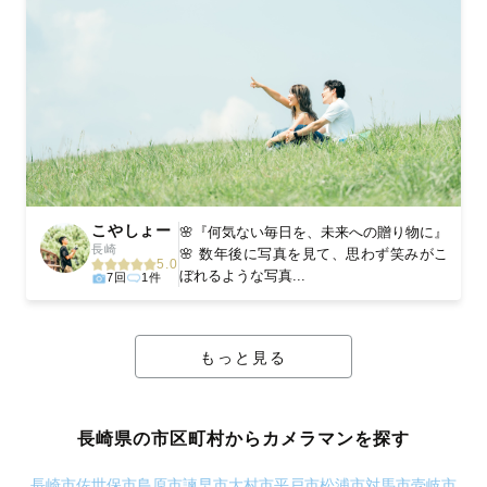
こやしょー
🌸『何気ない毎日を、未来への贈り物に』
長崎
🌸 数年後に写真を見て、思わず笑みがこ
5.0
ぼれるような写真...
7回
1件
もっと見る
長崎県の市区町村からカメラマンを探す
長崎市
佐世保市
島原市
諫早市
大村市
平戸市
松浦市
対馬市
壱岐市