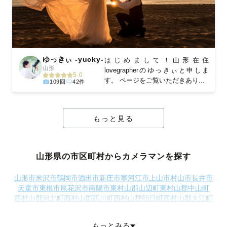
ゆっきぃ -yucky-
はじめまして！山形在住
山形
lovegrapherのゆっきぃと申しま
5.0
す。 ページをご覧いただきあり...
109回
42件
もっと見る
山形県の市区町村からカメラマンを探す
山形市
米沢市
鶴岡市
酒田市
新庄市
寒河江市
上山市
村山市
長井市
天童市
東根市
尾花沢市
南陽市
東村山郡山辺町
東村山郡中山町
西村山郡河北町
西村山郡西川町
西村山郡朝日町
西村山郡大江町
北村山郡大石田町
最上郡金山町
最上郡最上町
最上郡舟形町
最上郡真室川町
最上郡大蔵村
最上郡鮭川村
最上郡戸沢村
もっとみる