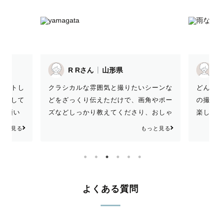
himaさん
山形県
とって
シーンな
どん曇りのぱらぱら雨でとっても寒い日
かげで
角やポー
の撮影でしたが、最後までずっと笑って
になり
、おしゃ
楽しむことができました！素敵な思い出
す！あ
動しまし
をありがとうございました♡
もっと見る
もっと見る
撮影もす
もおしゃ
で撮って
！ありが
よくある質問