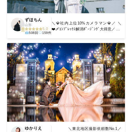
ずほちん
＼💎社内上位10%カメラマン💎／ ＼
山形
❤️‍🩹ｺﾝﾌﾟﾚｯｸｽ解消ﾎﾟｰｼﾞﾝｸﾞ大得意／ ...
5.0
508回
159件
ゆかりえ
＼東北地区撮影依頼数No.1／