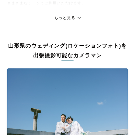
さまざまなシーンでご利用いただけます。
七五三やお宮参りといったお子さまの記念行事も、自然な表情や
ありのままの空気感を大切に、何十年経っても見返したくなるよ
もっと見る
うな写真に仕上げます。
全国一律の安心料金でプロ品質をお届け
山形県のウェディング(ロケーションフォト)を
料金は全国どこでも一律。わかりやすく安心の価格設定です。オ
リジナルの研修と厳正な審査に合格し、撮影技術やホスピタリテ
出張撮影可能なカメラマン
ィを身につけたプロのカメラマンが全国47都道府県に在籍してい
ます。創業10年のノウハウを活かし、思い出に残る素敵な撮影体
験をお届けします。
丁寧なレタッチで思い出を美しく仕上げます
撮影後は、独自の編集技術で写真の明るさや色合いを丁寧に調
整。自然な雰囲気を残しつつも、おしゃれで洗練された仕上がり
に。きっと「こんな写真を撮ってほしかった！」と思える一枚に
出会えます。まずは、ラブグラフの
撮影事例
をご覧ください。