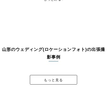
東置賜郡高畠町
東置賜郡川西町
西置賜郡小国町
西置賜郡白鷹町
西置賜郡飯豊町
東田川郡三川町
東田川郡庄内町
飽海郡遊佐町
山形のウェディング(ロケーションフォト)の出張撮
影事例
K & S Wedding🐶💐
Just Married♡
バジルの花言葉
雨のち、幸せ
もっと見る