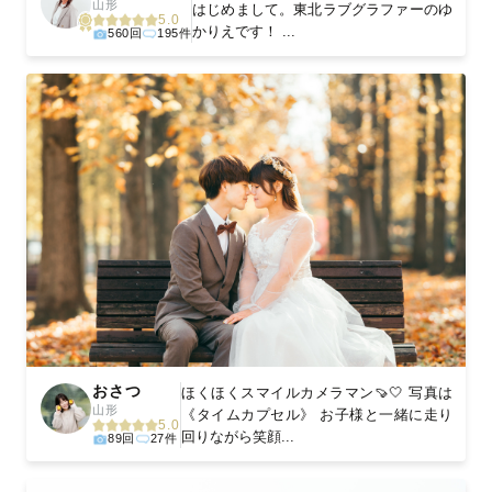
山形
はじめまして。東北ラブグラファーのゆ
5.0
かりえです！ ...
560回
195件
おさつ
ほくほくスマイルカメラマン🍠🤍 写真は
山形
《タイムカプセル》 お子様と一緒に走り
5.0
回りながら笑顔...
89回
27件