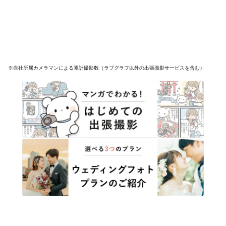
※自社所属カメラマンによる累計撮影数（ラブグラフ以外の出張撮影サービスを含む）