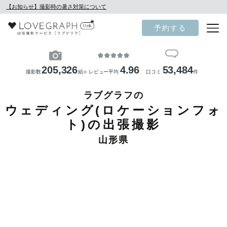
【お知らせ】撮影時の暑さ対策について
予約する
205,326
4.96
53,484
撮影数
組
レビュー平均
口コミ
件
※
ラブグラフの
ウェディング(ロケーションフォ
ト)の出張撮影
山形県