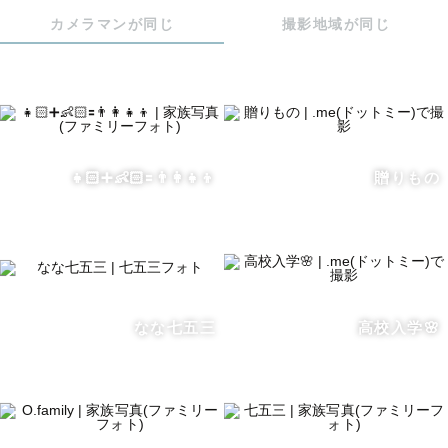
カメラマンが同じ
撮影地域が同じ
👧🏻➕👶🏻🟰👨‍👩‍👧‍👦
贈りもの
なな七五三
高校入学🌸