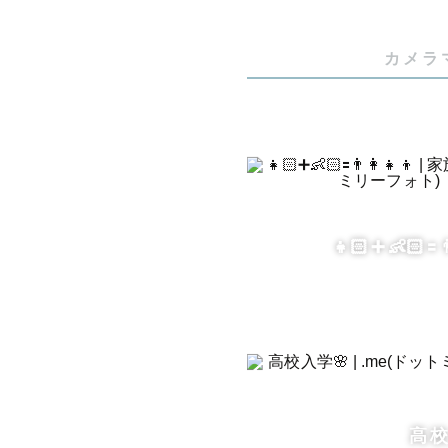
カメラ
👧🏻➕👶🏻🟰👨
高校