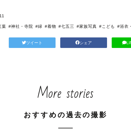
11
紅葉
#神社・寺院
#緑
#着物
#七五三
#家族写真
#こども
#浴衣
ツイート
シェア
L
More stories
おすすめの過去の撮影