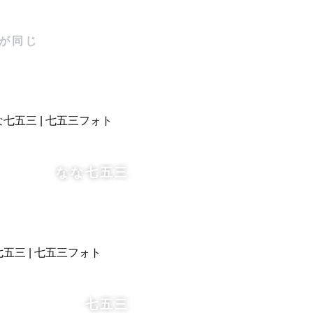
が同じ
なな七五三
七五三