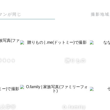
マンが同じ
撮影地域
‍👩‍👧‍👦
贈りもの
入学🌸
O.family