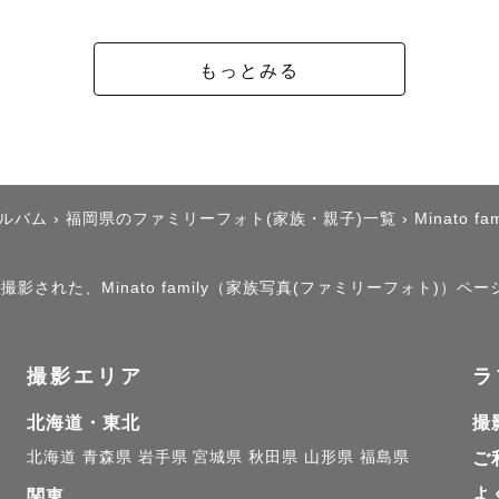
もっとみる
アルバム
›
福岡県のファミリーフォト(家族・親子)一覧
›
Minato fam
影された、Minato family（家族写真(ファミリーフォト)）ペ
撮影エリア
ラ
北海道・東北
撮
北海道
青森県
岩手県
宮城県
秋田県
山形県
福島県
ご
よ
関東