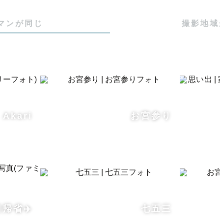
マンが同じ
撮影地域
Akari
お宮参り
帰省✈️
七五三