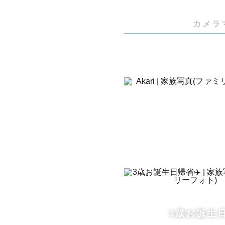
カメラ
3歳お誕生日