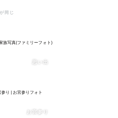
が同じ
思い出
お宮参り