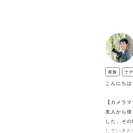
家族
ナ
‪こんにち
【カメラマ
友人から借
した。その
していきた