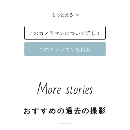
もっと見る
イル】

会話を大切にし、自然体で笑顔溢れる雰囲気を引き出し
このカメラマンについて詳しく
様子、ベンチで語り合う様子、クスッと笑った瞬間、一
り、幸せが連鎖するような写真を届けます。無理なポー
せんが、ご要望があれば気軽にお申し付けください。

More stories
です。ナチュラルな写真、自然体の撮影を得意としてい
日撮影、お宮参り、七五三等）、前撮り撮影のご依頼が
ページで公開していますので、是非ご覧ください。1組
るため、月5組限定としています。土日に限らず、平日
おすすめの過去の撮影
景撮影は対応不可です。お気軽にご相談ください。