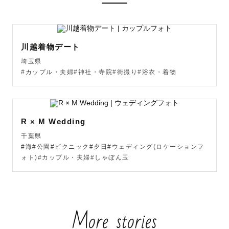
いろんな不安があると思いますが、事前の打ち合わせで丁
寧にすり合わせをして不安を解消していけたらと思います
😌

川越着物デート
そして「こんな写真残したかった！」を一緒にカタチにし
埼玉県
ていきましょう！

#カップル・夫婦#神社・寺院#街撮り#浴衣・着物
ーーー　オーダーメイドの写真　ーーー

定番はもちろんですが「今だからこそ残せるモノ・コト」
R × M Wedding
をとても大切にしています。

千葉県
ご家族であれば、一緒に遊んでいるおもちゃ、今熱中して
#海#公園#ピクニック#夕日#ウェディング(ロケーションフ
いるもの、よく遊びに行く思い出の公園。

ォト)#カップル・夫婦#しゃぼん玉
恋人・友人であれば、今一緒にハマっている趣味、あの時
遊びに行った思い出深い場所。

More stories
そんな一組一組に寄り添ったオーダーメイドの撮影を提案
させていただきます◎
