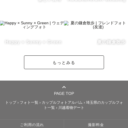
ーーー　撮影に込めた想い　ーーー

大学卒業時、楽しかった4年間の思い出をふと振り返ったこ
とがありました。

例えば、海外旅行に行ったこと。

例えば、サークルのイベントに参加したこと。

例えば、期末テストの勉強が大変だったこと。

Happy × Sunny × Green
夏の鎌倉散歩
でもどんなに振り返っても、思い出すのは出来事ばかりで
もっとみる
その時何を話して、どんなことで笑い合っていたのか、あ
まり思い返すことができませんでした。

そんなとき、写真を見返しました。

PAGE TOP
そこには、忘れてしまいそうになるような些細な日常、で
トップ
›
フォト一覧
›
カップルフォトアルバム
›
埼玉県のカップルフォ
もすごく大切な思い出が詰まっていました。

ト一覧
›
川越着物デート
初めてのタイ旅行で、変なテンションで大笑いしたこと。

ご利用の流れ
撮影料金