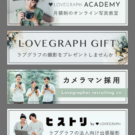
そんな思いでわたしはわたしはシャッターを切っていま
す。

今、あなたの隣には誰がいますか？

例えば家族。恋人。友達。

大切な人と感じた些細な「幸せ」という気持ちを、未来に
繋ぐお手伝いができたら嬉しいです。

ーーー　問い合わせ　ーーー

△や✕の日や時間帯でも対応可能な場合がございます。

お気軽にご相談ください✉️
