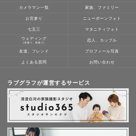
メイド喫茶に行って魔法をかけてもらったこと。

カメラマン一覧
家族、ファミリー
そして、テスト前にいつも勉強を教えてくれる大切な友達
がいたこと。

お宮参り
ニューボーンフォト
七五三
マタニティフォト
「実は、こんなに楽しい毎日で溢れていたんだよ」

ウェディング
恋人、カップル
「あなたはこんなに素敵な人たちに支えられて今日がある
(前撮り、後撮り)
んだよ」

友達、フレンド
プロフィール写真
と、写真が教えてくれました。

よくある質問
お問い合わせ
大切な人と感じた幸せ。

その記憶と気持ちを未来へ一緒に持って行くことができた
ラブグラフが運営するサービス
ら、これからをもっと前向きな気持ちで生きられる。

そして、その気持ちは将来どこかのタイミングで寂しさを
感じることがあったとき、目の前に見える景色をきっと温
かく優しいものに変えてくれる思いました。

その景色を一人でも多くのゲストさんに伝えたい。
