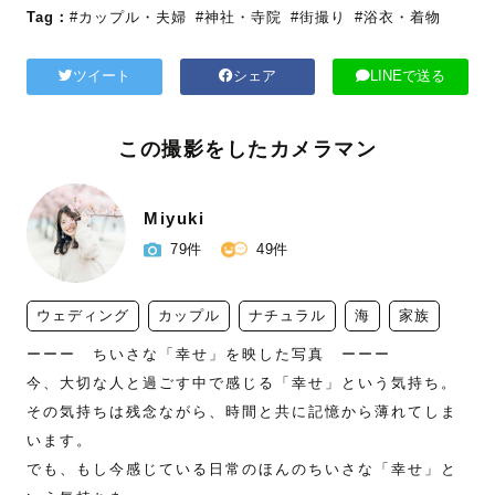
Tag：
#カップル・夫婦
#神社・寺院
#街撮り
#浴衣・着物
ツイート
シェア
LINEで送る
この撮影をしたカメラマン
Miyuki
79件
49件
ウェディング
カップル
ナチュラル
海
家族
ーーー　ちいさな「幸せ」を映した写真　ーーー

今、大切な人と過ごす中で感じる「幸せ」という気持ち。

その気持ちは残念ながら、時間と共に記憶から薄れてしま
います。

でも、もし今感じている日常のほんのちいさな「幸せ」と