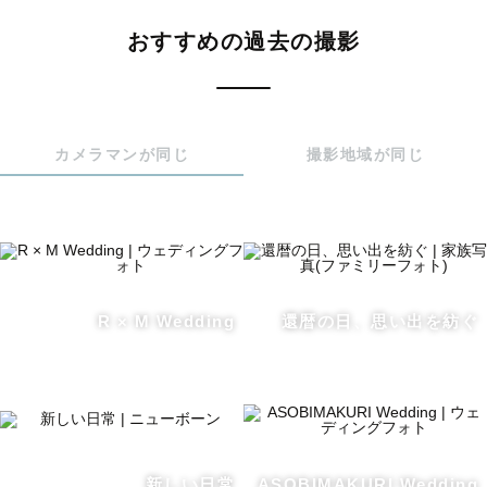
おすすめの過去の撮影
また、目に見えるモノだけでなく「今だからこそ感じてい
る気持ち」「思いが溢れた瞬間」を切り取れるよう、自然
体の雰囲気での撮影を特に大切にしています💐

カメラマンが同じ
撮影地域が同じ
ーーー　自己紹介　ーーー

1993年生まれの32歳で、静岡県生まれで現在は神奈川に住
んでいます！

また普段は、住宅関係の社内広報担当として、社員の撮影
や記事を書いています✏️

R × M Wedding
還暦の日、思い出を紡ぐ
友人からはよく「高い壺を買わされてそう」と言われます
💭

今も健康に元気で生きていられるのは周りの友人・家族の
おかげです。感謝しかありません。笑

新しい日常
ASOBIMAKURI Wedding