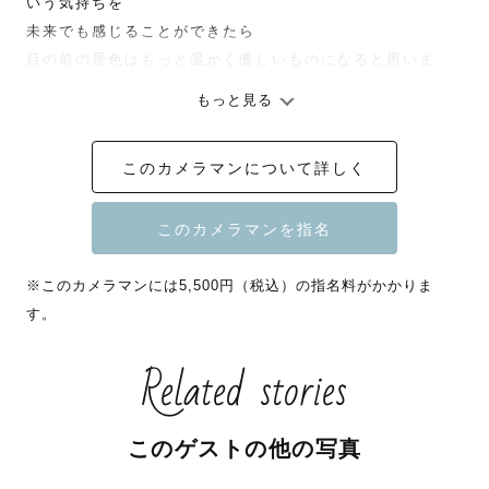
いう気持ちを

未来でも感じることができたら

目の前の景色はもっと温かく優しいものになると思いま
す。

もっと見る
一人でも多くの人の、ちいさな「幸せ」を未来へ残した
このカメラマンについて詳しく
い。

そんな思いでシャッターを切っています。

※このカメラマンには5,500円（税込）の指名料がかかりま
ーーー　撮影　ーーー

す。
撮影ってどんな感じで進むんだろう・・・

笑顔になれるか不安だな・・・

Related stories
こんな写真が撮りたい！でも上手くカメラマンに伝えられ
るかな・・・

このゲストの他の写真
特に初めての写真撮影でそんな心配事を抱いてる方、いら
っしゃいませんか？
