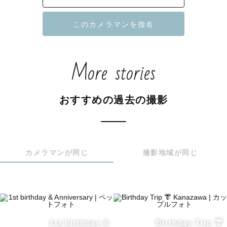
1児のママをしております👶🏻

ファミリーフォトではお子様のペースに合わせて撮影しま
す。

More stories
実家でトイプードルを3匹かっておりましたので

ペットとの撮影も大歓迎です🐩🐈🐹🐎

おすすめの過去の撮影
🌱撮影場所について

カメラマンが同じ
撮影地域が同じ
滋賀県、愛知県、岐阜県を拠点にしていますが

交通費を頂ければどこへでも行けます🚙

✖️になっていても撮影出来る日が

ありますのでLINEにてお気軽にお問い合わせください🌿

1st birthday &
Birthday Trip 👘