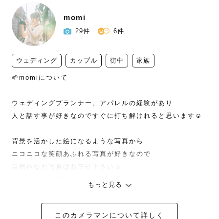
momi
29件
6件
ウェディング
カップル
街中
家族
🌱momiについて

ウェディングプランナー、アパレルの経験があり

人と話す事が好きなのですぐに打ち解けれると思います☺︎

背景を活かした絵になるような写真から

ニコニコな笑顔あふれる写真が好きなので

自然体なお写真はお任せ下さい☺️

ありのままが残せるように楽しく撮影します📸

もっと見る
ウェディングでは経験を活かして

このカメラマンについて詳しく
ペーパーアイテムに使いやすい写真を撮影します💐
