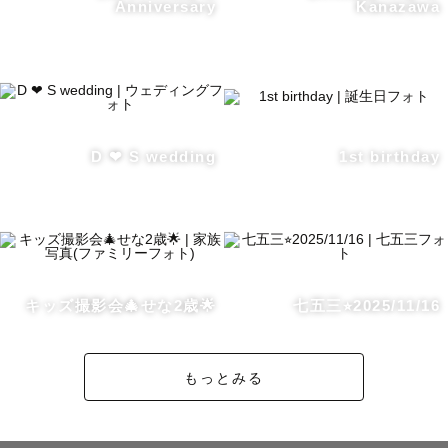
Anniversary
Kanazawa
「こんな写真が撮りたい」というご希望があればぜひ教え
てください

また、イメージが見つからない場合も

こちらからご提案しますのでご安心ください💐

D ❤︎ S wedding
1st birthday
日常に溢れる幸せな瞬間や

特別な1日も1枚1枚大切に撮影します📷✨

ご不明点、ご相談があればお気軽にご連絡下さい

キッズ撮影会🎄せな2歳🌟
七五三⭐︎2025/11/16
もっとみる